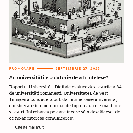
C
PROMOVARE
SEPTEMBRIE 27, 2025
A
T
Au universitățile o datorie de a fi înțelese?
E
G
Raportul Universități Digitale evaluează site-urile a 84
O
R
de universități românești. Universitatea de Vest
I
I
Timișoara conduce topul, dar numeroase universități
considerate în mod normal de top nu au cele mai bune
site-uri. Întrebarea pe care încerc să o descâlcesc: de
ce ne-ar interesa comunicarea?
Citește mai mult