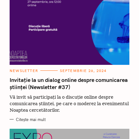
C
NEWSLETTER
SEPTEMBRIE 26, 2024
A
T
Invitație la un dialog online despre comunicarea
E
științei (Newsletter #37)
G
O
R
Vă invit să participați la o discuție online despre
I
I
comunicarea științei, pe care o moderez la evenimentul
Noaptea cercetătorilor.
Citește mai mult