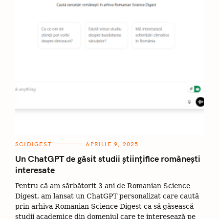
C
SCIDIGEST
APRILIE 9, 2025
A
T
Un ChatGPT de găsit studii științifice românești
E
interesate
G
O
R
Pentru că am sărbătorit 3 ani de Romanian Science
I
I
Digest, am lansat un ChatGPT personalizat care caută
prin arhiva Romanian Science Digest ca să găsească
studii academice din domeniul care te interesează pe