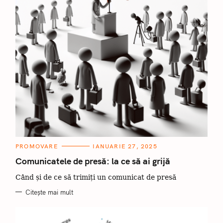
C
PROMOVARE
IANUARIE 27, 2025
A
T
Comunicatele de presă: la ce să ai grijă
E
G
Când și de ce să trimiți un comunicat de presă
O
R
I
Citește mai mult
I