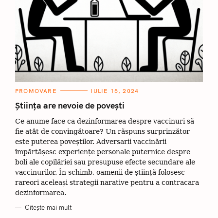
C
PROMOVARE
IULIE 15, 2024
A
T
Știința are nevoie de povești
E
G
Ce anume face ca dezinformarea despre vaccinuri să
O
R
fie atât de convingătoare? Un răspuns surprinzător
I
I
este puterea poveștilor. Adversarii vaccinării
împărtășesc experiențe personale puternice despre
boli ale copilăriei sau presupuse efecte secundare ale
vaccinurilor. În schimb, oamenii de știință folosesc
rareori aceleași strategii narative pentru a contracara
dezinformarea.
Citește mai mult