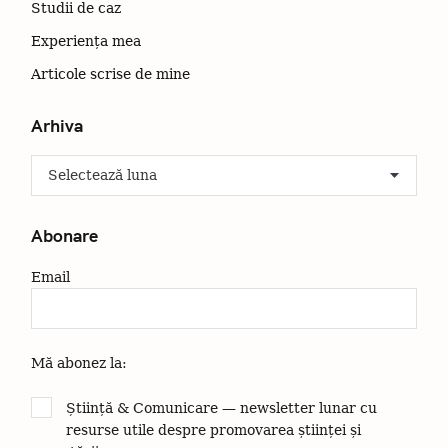
g
Studii de caz
a
Experiența mea
t
i
Articole scrise de mine
o
n
Arhiva
A
r
h
i
Abonare
v
a
Email
Mă abonez la:
Știință & Comunicare — newsletter lunar cu
resurse utile despre promovarea științei și