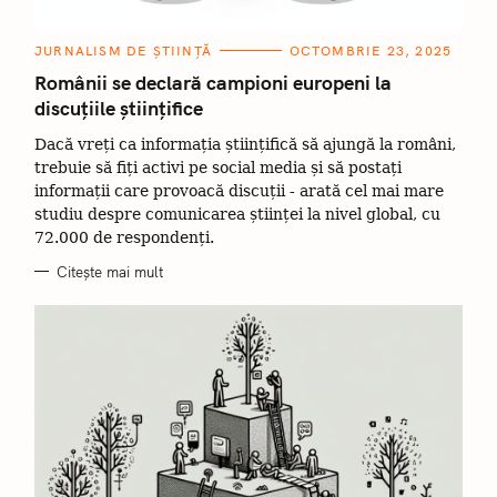
C
JURNALISM DE ȘTIINȚĂ
OCTOMBRIE 23, 2025
A
T
Românii se declară campioni europeni la
E
discuțiile științifice
G
O
R
Dacă vreți ca informația științifică să ajungă la români,
I
I
trebuie să fiți activi pe social media și să postați
informații care provoacă discuții - arată cel mai mare
studiu despre comunicarea științei la nivel global, cu
72.000 de respondenți.
Citește mai mult