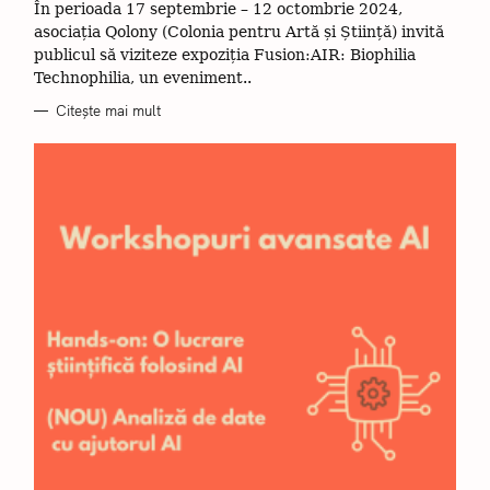
R
În perioada 17 septembrie – 12 octombrie 2024,
I
I
asociația Qolony (Colonia pentru Artă și Știință) invită
publicul să viziteze expoziția Fusion:AIR: Biophilia
Technophilia, un eveniment..
Citește mai mult