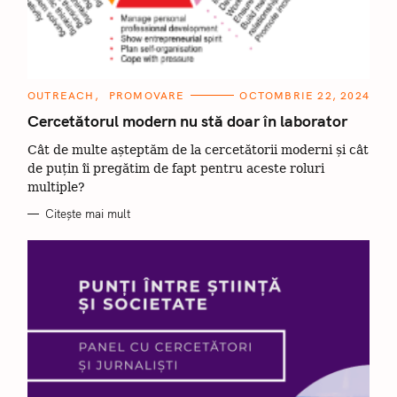
C
OUTREACH
PROMOVARE
OCTOMBRIE 22, 2024
A
T
Cercetătorul modern nu stă doar în laborator
E
G
Cât de multe așteptăm de la cercetătorii moderni și cât
O
R
de puțin îi pregătim de fapt pentru aceste roluri
I
I
multiple?
Citește mai mult