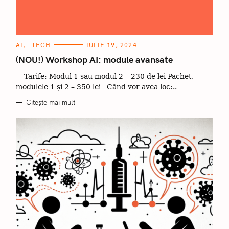
C
AI
TECH
IULIE 19, 2024
A
T
(NOU!) Workshop AI: module avansate
E
G
Tarife: Modul 1 sau modul 2 – 230 de lei Pachet,
O
R
modulele 1 și 2 – 350 lei Când vor avea loc:..
I
I
Citește mai mult