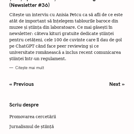
E
(Newsletter #36)
G
O
R
Citește un interviu cu Anisia Petcu ca să afli de ce este
I
I
atât de important să înțelegem tablourile baroce din
muzee și știința din laboratoare. Ce mai găsești în
newsletter: câteva kituri gratuite dedicate științei
pentru cetățeni, cele 100 de cuvinte care îl dau de gol
pe ChatGPT când face peer reviewing și ce
universitate românească a inclus recent comunicarea
științei într-un regulament.
Citește mai mult
P
« Previous
Next »
o
s
t
Scriu despre
s
n
Promovarea cercetării
a
v
Jurnalismul de știință
i