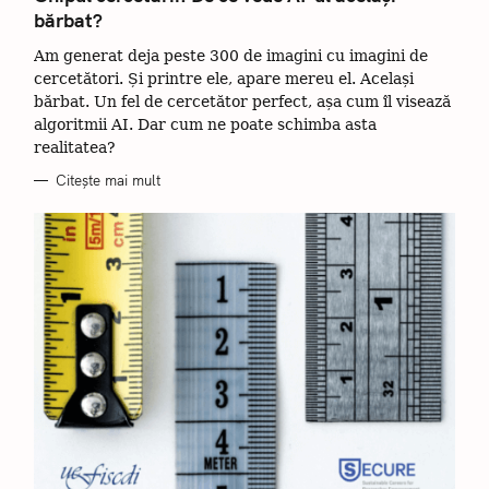
E
bărbat?
G
O
R
Am generat deja peste 300 de imagini cu imagini de
I
I
cercetători. Și printre ele, apare mereu el. Același
bărbat. Un fel de cercetător perfect, așa cum îl visează
algoritmii AI. Dar cum ne poate schimba asta
realitatea?
Citește mai mult