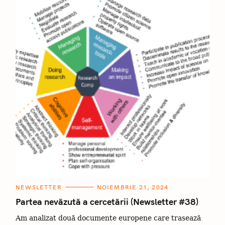
C
ă
u
t
a
ț
i
C
NEWSLETTER
NOIEMBRIE 21, 2024
A
:
T
Partea nevăzută a cercetării (Newsletter #38)
E
G
Am analizat două documente europene care trasează
O