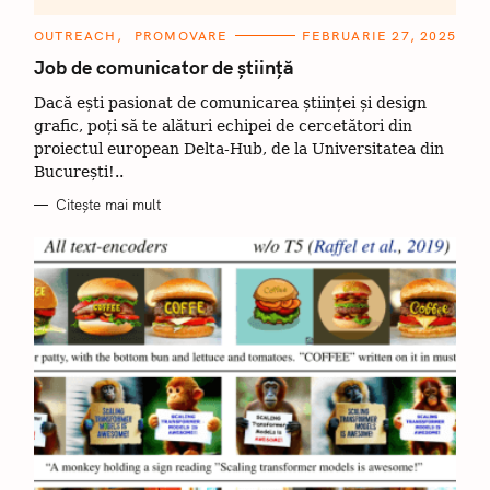
C
OUTREACH
PROMOVARE
FEBRUARIE 27, 2025
A
T
Job de comunicator de știință
E
G
Dacă ești pasionat de comunicarea științei și design
O
R
grafic, poți să te alături echipei de cercetători din
I
I
proiectul european Delta-Hub, de la Universitatea din
București!..
Citește mai mult