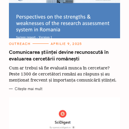
C
OUTREACH
APRILIE 9, 2025
A
T
Comunicarea științei devine recunoscută în
E
evaluarea cercetării românești
G
O
R
Cum ar trebui să fie evaluată munca în cercetare?
I
I
Peste 1300 de cercetători români au răspuns și au
menționat frecvent și importanța comunicării științei.
Citește mai mult