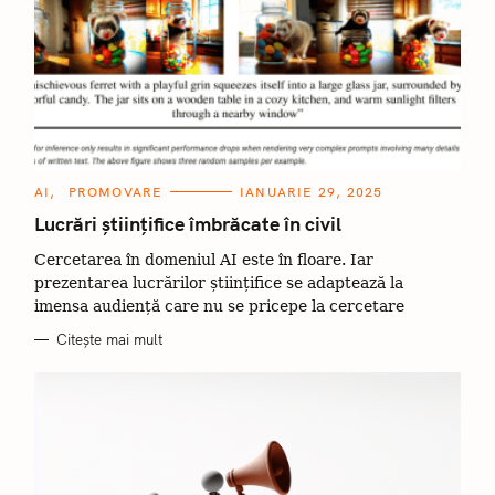
C
AI
PROMOVARE
IANUARIE 29, 2025
A
T
Lucrări științifice îmbrăcate în civil
E
G
Cercetarea în domeniul AI este în floare. Iar
O
R
prezentarea lucrărilor științifice se adaptează la
I
I
imensa audiență care nu se pricepe la cercetare
Citește mai mult