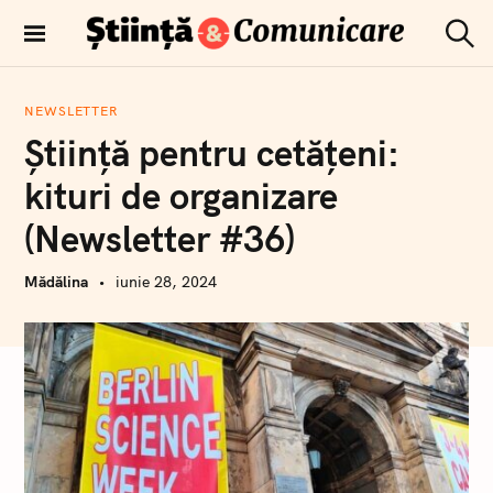
T
r
C
Comunicare
e
ă
științifică
u
c
t
NEWSLETTER
i
a
Știință pentru cetățeni:
r
l
e
a
kituri de organizare
c
(Newsletter #36)
o
n
Mădălina
iunie 28, 2024
ț
i
n
u
t