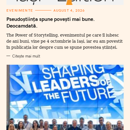
C
EVENIMENTE
AUGUST 4, 2026
A
T
Pseudoștiința spune povești mai bune.
E
Deocamdată.
G
O
R
The Power of Storytelling, evenimentul pe care îl iubesc
I
I
de ani buni, vine pe 4 octombrie la Iași, iar eu am povestit
în publicația lor despre cum se spune povestea științei.
Citește mai mult