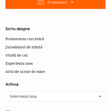
g
0 comentarii
a
r
e
Scriu despre
Promovarea cercetării
Jurnalismul de știință
Studii de caz
Experiența mea
Articole scrise de mine
Arhiva
A
r
h
i