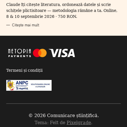
R
Claude îți citește literatura, ordonează datele și scrie
I
I
schițele plictisitoare — metodologia rămâne a ta. Online,
8 & 10 septembrie 2026 · 750 RON.
Citește mai mult
Termeni și condiții
© 2026 Comunicare științifică.
Tema: Felt de
Pixelgrade
.