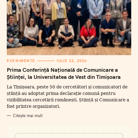
C
EVENIMENTE
IULIE 22, 2026
A
T
Prima Conferință Națională de Comunicare a
E
Științei, la Universitatea de Vest din Timișoara
G
O
R
La Timișoara, peste 50 de cercetători și comunicatori de
I
I
știință au adoptat prima declarație comună pentru
vizibilitatea cercetării românești. Știință și Comunicare a
fost printre organizatori.
Citește mai mult