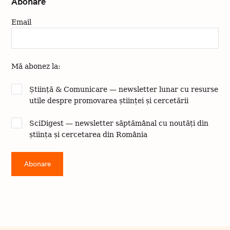
Abonare
v
a
Email
Mă abonez la:
Știință & Comunicare — newsletter lunar cu resurse
utile despre promovarea științei și cercetării
SciDigest — newsletter săptămânal cu noutăți din
știința și cercetarea din România
C