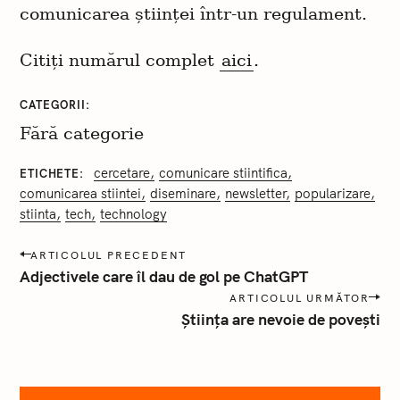
comunicarea științei într-un regulament.
Citiți numărul complet
aici
.
CATEGORII
Fără categorie
cercetare
comunicare stiintifica
ETICHETE
comunicarea stiintei
diseminare
newsletter
popularizare
stiinta
tech
technology
P
ARTICOLUL PRECEDENT
o
Adjectivele care îl dau de gol pe ChatGPT
s
ARTICOLUL URMĂTOR
t
Știința are nevoie de povești
a
n
a
v
i