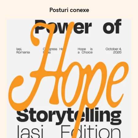
ă
Posturi conexe
u
t
a
ț
i
: