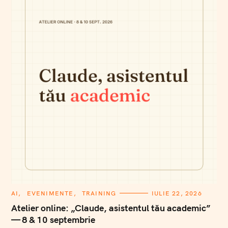
C
AI
EVENIMENTE
TRAINING
IULIE 22, 2026
A
T
Atelier online: „Claude, asistentul tău academic”
E
— 8 & 10 septembrie
G
O