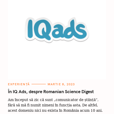
C
EXPERIENȚĂ
MARTIE 8, 2023
A
T
În IQ Ads, despre Romanian Science Digest
E
G
Am început să zic că sunt „comunicator de știință”,
O
R
fără să mă fi numit nimeni în funcția asta. De altfel,
I
I
acest domeniu nici nu exista în România acum 10 ani.