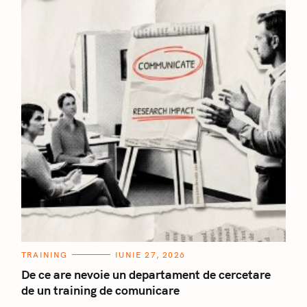
C
TRAINING
IUNIE 27, 2026
A
T
De ce are nevoie un departament de cercetare
E
de un training de comunicare
G
O