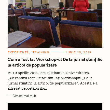
C
EXPERIENȚĂ
TRAINING
IUNIE 19, 2019
A
T
Cum a fost la: Workshop-ul De la jurnal științific
E
la articol de popularizare
G
O
R
Pe 19 aprilie 2019, am susținut la Universitatea
I
I
„Alexandru Ioan Cuza” din Iași workshopul „De la
jurnal științific la articol de popularizare”. Acesta s-a
adresat cercetătorilor..
Citește mai mult