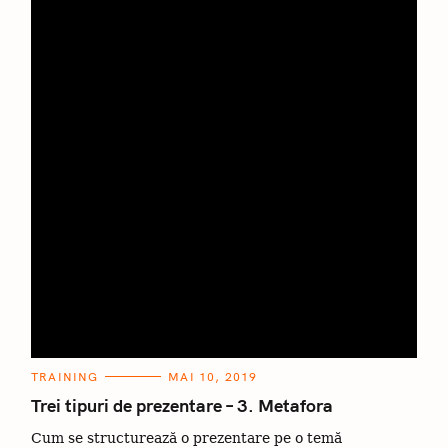
C
TRAINING
MAI 10, 2019
A
T
Trei tipuri de prezentare – 3. Metafora
E
G
Cum se structurează o prezentare pe o temă
O