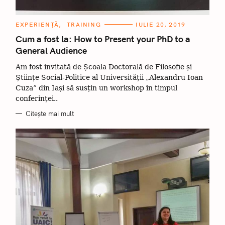
C
EXPERIENȚĂ
TRAINING
IULIE 20, 2019
A
T
Cum a fost la: How to Present your PhD to a
E
General Audience
G
O
R
Am fost invitată de Școala Doctorală de Filosofie și
I
I
Științe Social-Politice al Universității „Alexandru Ioan
Cuza” din Iași să susțin un workshop în timpul
conferinței..
Citește mai mult