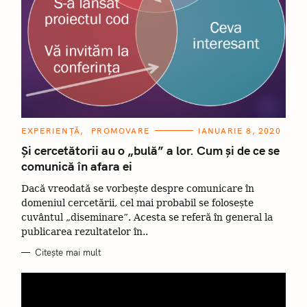
C
EXPERIENȚĂ
PROMOVARE
IANUARIE 8, 2020
A
T
Și cercetătorii au o „bulă” a lor. Cum și de ce se
E
comunică în afara ei
G
O
R
Dacă vreodată se vorbește despre comunicare în
I
I
domeniul cercetării, cel mai probabil se folosește
cuvântul „diseminare”. Acesta se referă în general la
publicarea rezultatelor în..
Citește mai mult