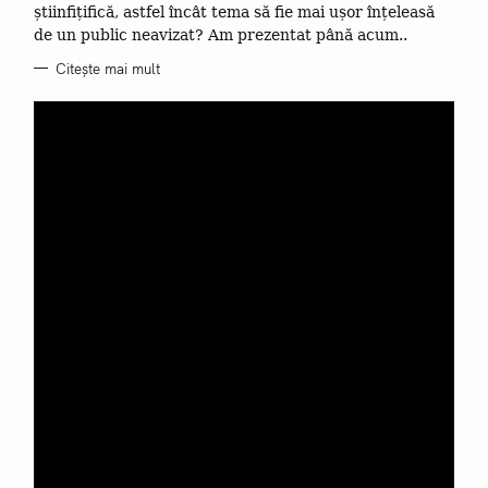
R
știinfițifică, astfel încât tema să fie mai ușor înțeleasă
I
I
de un public neavizat? Am prezentat până acum..
Citește mai mult