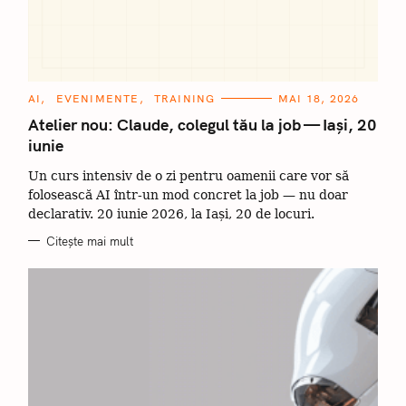
C
AI
EVENIMENTE
TRAINING
MAI 18, 2026
A
T
Atelier nou: Claude, colegul tău la job — Iași, 20
E
iunie
G
O
R
Un curs intensiv de o zi pentru oamenii care vor să
I
I
folosească AI într-un mod concret la job — nu doar
declarativ. 20 iunie 2026, la Iași, 20 de locuri.
Citește mai mult