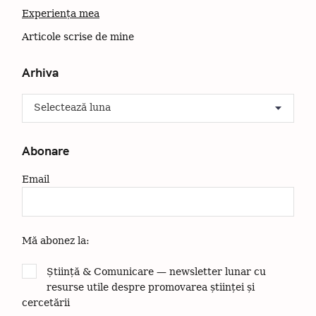
a
Experiența mea
t
i
Articole scrise de mine
o
n
Arhiva
A
r
h
i
Abonare
v
a
Email
Mă abonez la:
Știință & Comunicare — newsletter lunar cu
resurse utile despre promovarea științei și
cercetării