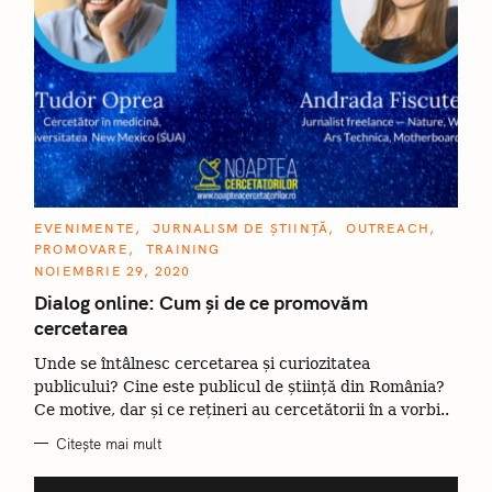
C
EVENIMENTE
JURNALISM DE ȘTIINȚĂ
OUTREACH
A
PROMOVARE
TRAINING
T
E
NOIEMBRIE 29, 2020
G
O
Dialog online: Cum și de ce promovăm
R
cercetarea
I
I
Unde se întâlnesc cercetarea și curiozitatea
publicului? Cine este publicul de știință din România?
Ce motive, dar și ce rețineri au cercetătorii în a vorbi..
Citește mai mult