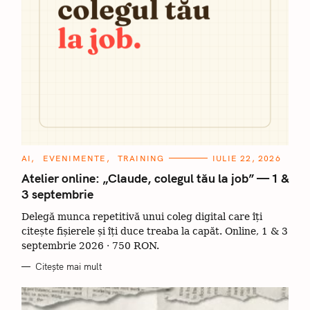
C
AI
EVENIMENTE
TRAINING
IULIE 22, 2026
A
T
Atelier online: „Claude, colegul tău la job” — 1 &
E
3 septembrie
G
O
R
Delegă munca repetitivă unui coleg digital care îți
I
I
citește fișierele și îți duce treaba la capăt. Online, 1 & 3
septembrie 2026 · 750 RON.
Citește mai mult