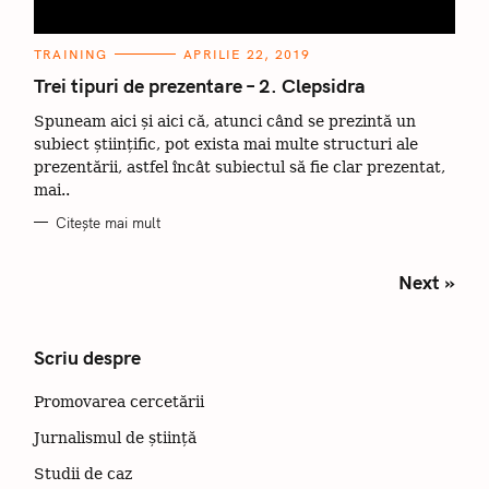
C
TRAINING
APRILIE 22, 2019
A
T
Trei tipuri de prezentare – 2. Clepsidra
E
G
Spuneam aici și aici că, atunci când se prezintă un
O
R
subiect științific, pot exista mai multe structuri ale
I
I
prezentării, astfel încât subiectul să fie clar prezentat,
mai..
Citește mai mult
P
Next »
o
s
t
Scriu despre
s
n
Promovarea cercetării
a
v
Jurnalismul de știință
i
g
Studii de caz