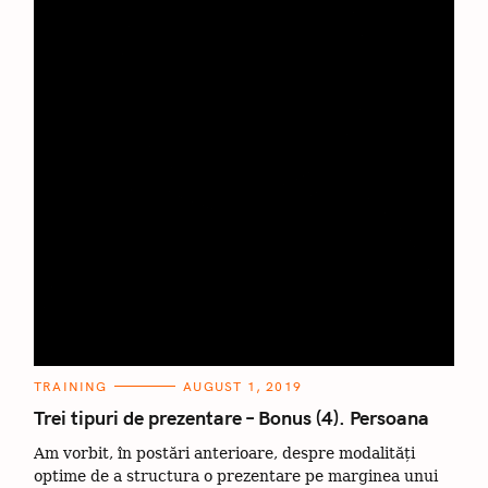
C
TRAINING
AUGUST 1, 2019
A
T
Trei tipuri de prezentare – Bonus (4). Persoana
E
G
Am vorbit, în postări anterioare, despre modalități
O
R
optime de a structura o prezentare pe marginea unui
I