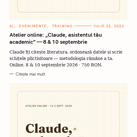
C
AI
EVENIMENTE
TRAINING
IULIE 22, 2026
A
T
Atelier online: „Claude, asistentul tău
E
academic” — 8 & 10 septembrie
G
O
R
Claude îți citește literatura, ordonează datele și scrie
I
I
schițele plictisitoare — metodologia rămâne a ta.
Online, 8 & 10 septembrie 2026 · 750 RON.
Citește mai mult