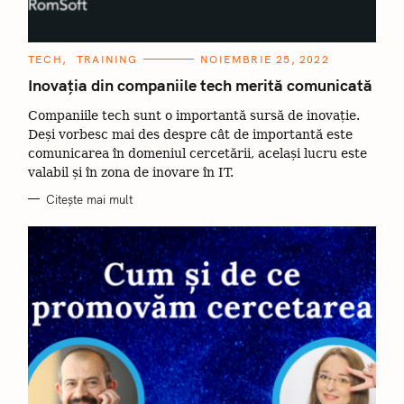
C
TECH
TRAINING
NOIEMBRIE 25, 2022
A
T
Inovația din companiile tech merită comunicată
E
G
Companiile tech sunt o importantă sursă de inovație.
O
R
Deși vorbesc mai des despre cât de importantă este
I
I
comunicarea în domeniul cercetării, același lucru este
valabil și în zona de inovare în IT.
Citește mai mult