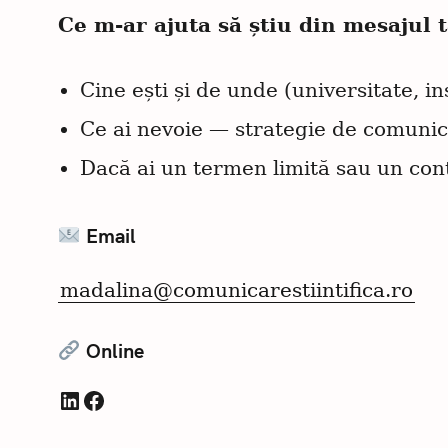
Ce m-ar ajuta să știu din mesajul 
Cine ești și de unde (universitate, in
Ce ai nevoie — strategie de comunica
Dacă ai un termen limită sau un cont
C
ă
Email
u
t
madalina@comunicarestiintifica.ro
a
ț
Online
i
:
LinkedIn
Facebook