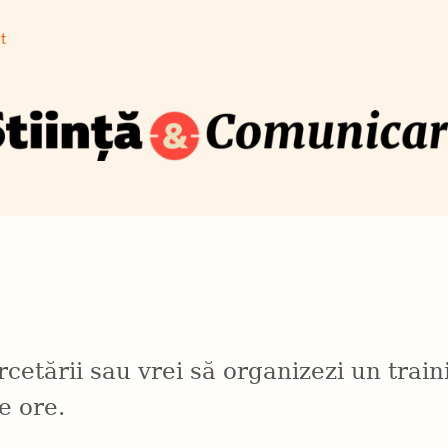
Cum se traduce știința pe înțelesul publicului
t
Blog
Newsletter
Training
Despre
Contact
Co
șt
cetării sau vrei să organizezi un train
e ore.