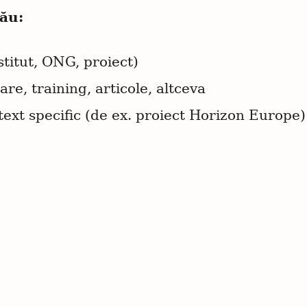
tău:
stitut, ONG, proiect)
re, training, articole, altceva
ext specific (de ex. proiect Horizon Europe)