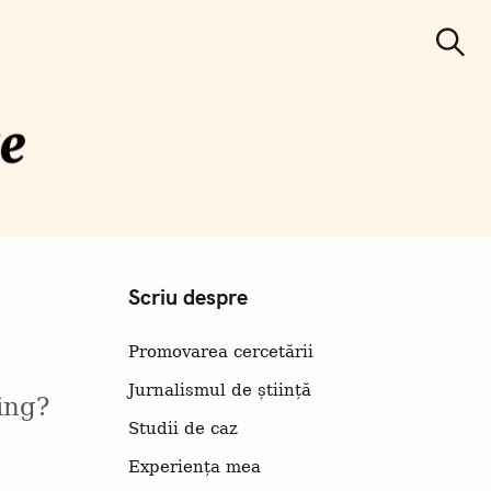
C
ă
Căutare
u
t
a
r
e
municare
iințifică
Scriu despre
Promovarea cercetării
Jurnalismul de știință
ing?
Studii de caz
Experiența mea