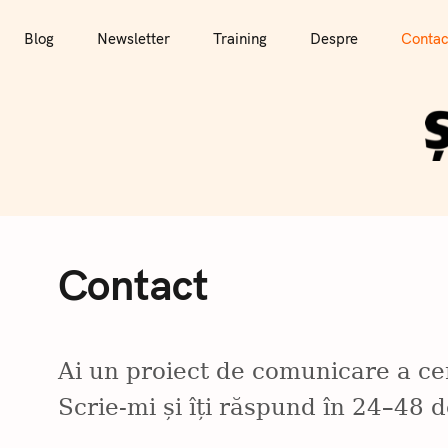
T
r
Blog
Newsletter
Training
Despre
Contac
e
c
i
l
a
c
o
n
Contact
ț
i
n
u
Ai un proiect de comunicare a cer
t
Scrie-mi și îți răspund în 24–48 d