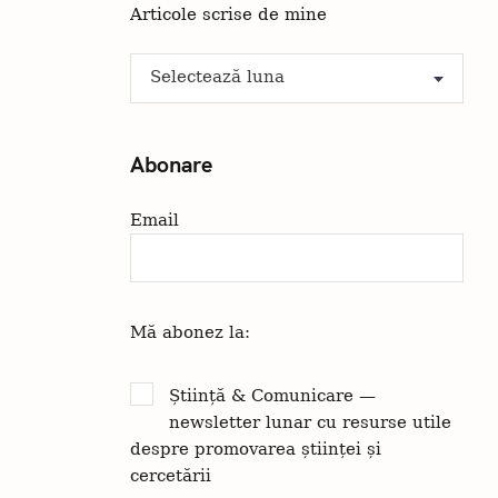
Articole scrise de mine
A
Arhiva
r
h
i
Abonare
v
a
Email
Mă abonez la:
Apăsați Esc pentru a anula.
Știință & Comunicare —
newsletter lunar cu resurse utile
despre promovarea științei și
cercetării