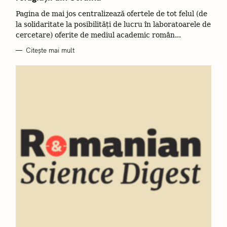
O
ă
R
Pagina de mai jos centralizează ofertele de tot felul (de
I
u
I
la solidaritate la posibilități de lucru în laboratoarele de
t
cercetare) oferite de mediul academic român...
a
Citește mai mult
ț
i
: