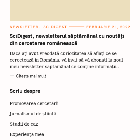
C
NEWSLETTER
SCIDIGEST
FEBRUARIE 21, 2022
A
T
SciDigest, newsletterul săptămânal cu noutăți
E
din cercetarea românească
G
O
R
Dacă ați avut vreodată curiozitatea să aflați ce se
I
I
cercetează în România, vă invit să vă abonați la noul
meu newsletter săptămânal ce conține informații..
Citește mai mult
Scriu despre
Promovarea cercetării
Jurnalismul de știință
Studii de caz
Experiența mea