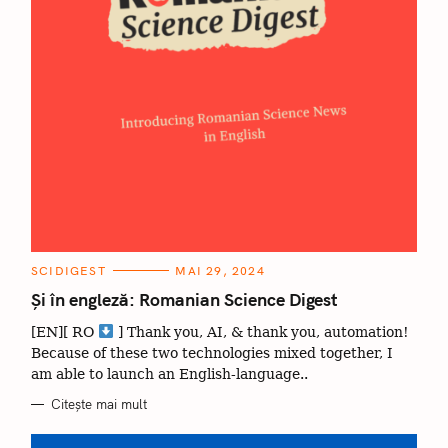
C
SCIDIGEST
MAI 29, 2024
A
T
Și în engleză: Romanian Science Digest
E
G
[EN][ RO
] Thank you, AI, & thank you, automation!
O
R
Because of these two technologies mixed together, I
I
I
am able to launch an English-language..
Citește mai mult