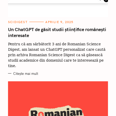
C
SCIDIGEST
APRILIE 9, 2025
A
T
Un ChatGPT de găsit studii științifice românești
E
interesate
G
O
R
Pentru că am sărbătorit 3 ani de Romanian Science
I
I
Digest, am lansat un ChatGPT personalizat care caută
prin arhiva Romanian Science Digest ca să găsească
studii academice din domeniul care te interesează pe
tine.
Citește mai mult