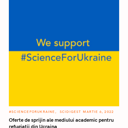
C
#SCIENCEFORUKRAINE
SCIDIGEST
MARTIE 6, 2022
A
T
Oferte de sprijin ale mediului academic pentru
E
C
refugiații din Ucraina
G