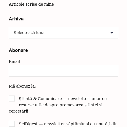
Articole scrise de mine
Arhiva
A
r
h
i
Abonare
v
a
Email
Mă abonez la:
Știință & Comunicare — newsletter lunar cu
resurse utile despre promovarea științei și
cercetării
SciDigest — newsletter săptămânal cu noutăți din