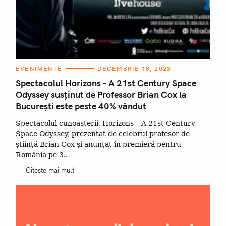
C
EVENIMENTE
DECEMBRIE 18, 2023
A
T
Spectacolul Horizons – A 21st Century Space
E
Odyssey susținut de Professor Brian Cox la
G
O
București este peste 40% vândut
R
I
I
Spectacolul cunoașterii, Horizons – A 21st Century
Space Odyssey, prezentat de celebrul profesor de
știință Brian Cox și anunțat în premieră pentru
România pe 3..
Citește mai mult