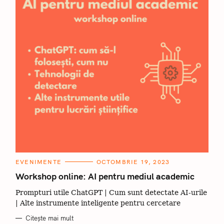
C
EVENIMENTE
OCTOMBRIE 19, 2023
A
T
Workshop online: AI pentru mediul academic
E
G
Prompturi utile ChatGPT | Cum sunt detectate AI-urile
O
R
| Alte instrumente inteligente pentru cercetare
I
I
Citește mai mult