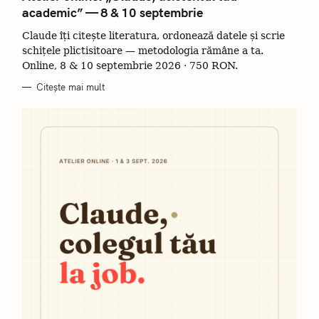
E
academic” — 8 & 10 septembrie
G
O
R
Claude îți citește literatura, ordonează datele și scrie
I
I
schițele plictisitoare — metodologia rămâne a ta.
Online, 8 & 10 septembrie 2026 · 750 RON.
Citește mai mult