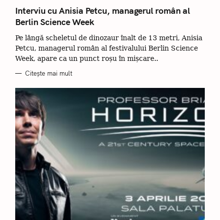
A
T
Interviu cu Anisia Petcu, managerul român al
E
Berlin Science Week
G
O
R
Pe lângă scheletul de dinozaur înalt de 13 metri, Anisia
I
I
Petcu, managerul român al festivalului Berlin Science
Week, apare ca un punct roșu în mișcare..
Citește mai mult