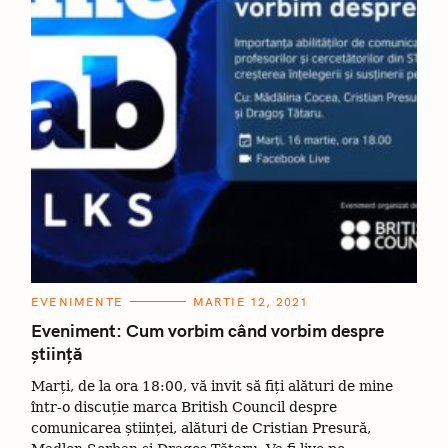
C
EVENIMENTE
MARTIE 12, 2021
A
T
Eveniment: Cum vorbim când vorbim despre
E
știință
G
O
R
Marți, de la ora 18:00, vă invit să fiți alături de mine
I
I
într-o discuție marca British Council despre
comunicarea științei, alături de Cristian Presură,