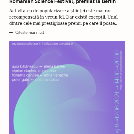
Romanian Science Festival, premiat la Berlin
E
G
Activitatea de popularizare a științei este mai rar
O
R
recompensată în vreun fel. Dar există excepții. Unul
I
I
dintre cele mai prestigioase premii pe care îl poate..
Citește mai mult