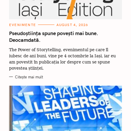
C
EVENIMENTE
AUGUST 4, 2026
A
T
Pseudoștiința spune povești mai bune.
E
Deocamdată.
G
O
R
The Power of Storytelling, evenimentul pe care îl
I
I
iubesc de ani buni, vine pe 4 octombrie la Iași, iar eu
am povestit în publicația lor despre cum se spune
povestea științei.
Citește mai mult