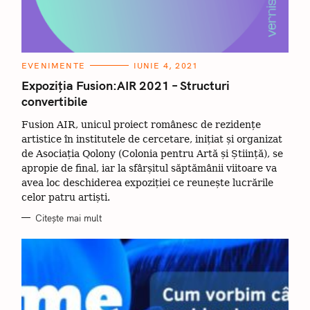
C
EVENIMENTE
IUNIE 4, 2021
A
T
Expoziția Fusion:AIR 2021 – Structuri
E
convertibile
G
O
R
Fusion AIR, unicul proiect românesc de rezidențe
I
I
artistice în institutele de cercetare, inițiat și organizat
de Asociația Qolony (Colonia pentru Artă și Știință), se
apropie de final, iar la sfârșitul săptămânii viitoare va
avea loc deschiderea expoziției ce reunește lucrările
celor patru artiști.
Citește mai mult