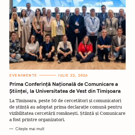
C
EVENIMENTE
IULIE 22, 2026
A
T
Prima Conferință Națională de Comunicare a
E
Științei, la Universitatea de Vest din Timișoara
G
O
R
La Timișoara, peste 50 de cercetători și comunicatori
I
I
de știință au adoptat prima declarație comună pentru
vizibilitatea cercetării românești. Știință și Comunicare
a fost printre organizatori.
Citește mai mult