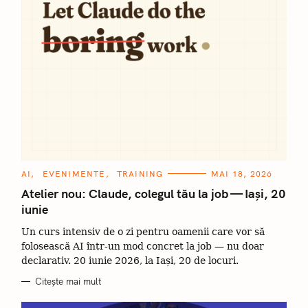
C
AI
EVENIMENTE
TRAINING
MAI 18, 2026
A
T
Atelier nou: Claude, colegul tău la job — Iași, 20
E
iunie
G
O
R
Un curs intensiv de o zi pentru oamenii care vor să
I
I
folosească AI într-un mod concret la job — nu doar
declarativ. 20 iunie 2026, la Iași, 20 de locuri.
Citește mai mult