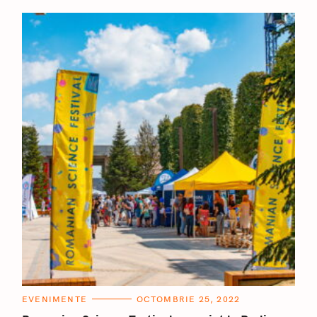
C
EVENIMENTE
OCTOMBRIE 25, 2022
A
T