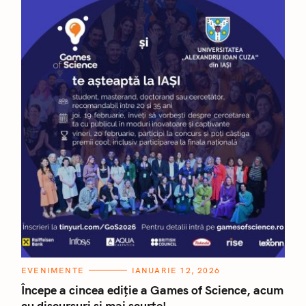
C
EVENIMENTE
IANUARIE 12, 2026
A
T
Începe a cincea ediție a Games of Science, acum
E
cu discursuri și mai scurte!
G