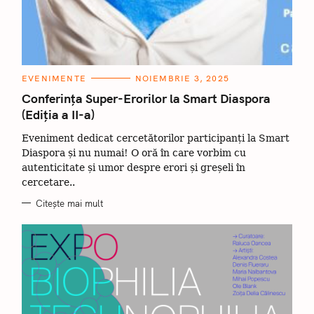
C
EVENIMENTE
NOIEMBRIE 3, 2025
A
T
Conferința Super-Erorilor la Smart Diaspora
E
(Ediția a II-a)
G
O
R
Eveniment dedicat cercetătorilor participanți la Smart
I
I
Diaspora și nu numai! O oră în care vorbim cu
autenticitate și umor despre erori și greșeli în
cercetare..
Citește mai mult