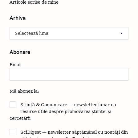
Articole scrise de mine
Arhiva
A
r
h
i
Abonare
v
a
Email
Mă abonez la:
Știință & Comunicare — newsletter lunar cu
resurse utile despre promovarea științei și
cercetării
SciDigest — newsletter săptămânal cu noutăți din