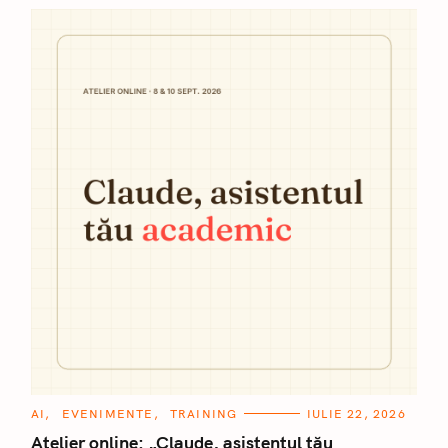
C
AI
EVENIMENTE
TRAINING
IULIE 22, 2026
A
T
Atelier online: „Claude, asistentul tău