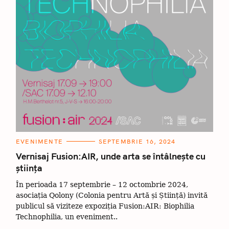
C
EVENIMENTE
SEPTEMBRIE 16, 2024
A
T
Vernisaj Fusion:AIR, unde arta se întâlnește cu
E
știința
G
O
R
În perioada 17 septembrie – 12 octombrie 2024,
I
I
asociația Qolony (Colonia pentru Artă și Știință) invită
publicul să viziteze expoziția Fusion:AIR: Biophilia
Technophilia, un eveniment..