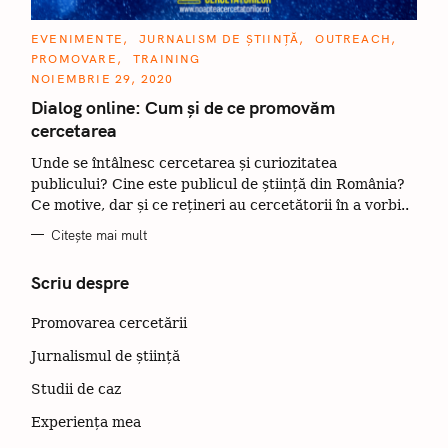
C
EVENIMENTE
JURNALISM DE ȘTIINȚĂ
OUTREACH
A
PROMOVARE
TRAINING
T
E
NOIEMBRIE 29, 2020
G
O
Dialog online: Cum și de ce promovăm
R
cercetarea
I
I
Unde se întâlnesc cercetarea și curiozitatea
publicului? Cine este publicul de știință din România?
Ce motive, dar și ce rețineri au cercetătorii în a vorbi..
Citește mai mult
Scriu despre
Promovarea cercetării
Jurnalismul de știință
Studii de caz
Experiența mea