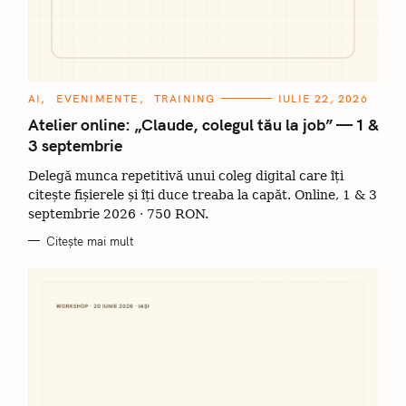
C
AI
EVENIMENTE
TRAINING
IULIE 22, 2026
A
T
Atelier online: „Claude, colegul tău la job” — 1 &
E
3 septembrie
G
O
R
Delegă munca repetitivă unui coleg digital care îți
I
I
citește fișierele și îți duce treaba la capăt. Online, 1 & 3
septembrie 2026 · 750 RON.
Citește mai mult