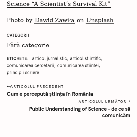
Science “A Scientist’s Survival Kit”
Photo by
Dawid Zawiła
on
Unsplash
CATEGORII
Fără categorie
articol jurnalistic
articol stiintific
ETICHETE
comunicarea cercetarii
comunicarea stiintei
principii scriere
P
ARTICOLUL PRECEDENT
o
Cum e percepută știința în România
s
ARTICOLUL URMĂTOR
t
Public Understanding of Science – de ce să
a
comunicăm
n
a
v
i