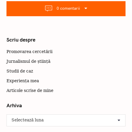
g
a
0 comentarii
r
e
Scriu despre
Promovarea cercetării
Jurnalismul de știință
Studii de caz
Experiența mea
Articole scrise de mine
Arhiva
A
r
h