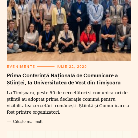
C
EVENIMENTE
IULIE 22, 2026
A
T
Prima Conferință Națională de Comunicare a
E
Științei, la Universitatea de Vest din Timișoara
G
O
R
La Timișoara, peste 50 de cercetători și comunicatori de
I
I
știință au adoptat prima declarație comună pentru
vizibilitatea cercetării românești. Știință și Comunicare a
fost printre organizatori.
Citește mai mult