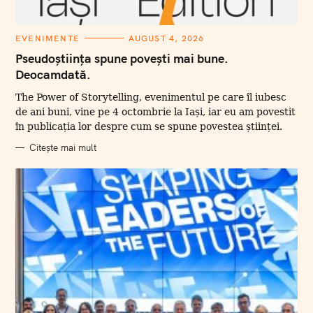
C
EVENIMENTE
AUGUST 4, 2026
A
T
Pseudoștiința spune povești mai bune.
E
Deocamdată.
G
O
R
The Power of Storytelling, evenimentul pe care îl iubesc
I
I
de ani buni, vine pe 4 octombrie la Iași, iar eu am povestit
în publicația lor despre cum se spune povestea științei.
Citește mai mult