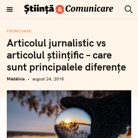
T
r
C
Comunicare
e
ă
științifică
u
c
t
PROMOVARE
i
a
Articolul jurnalistic vs
r
l
e
a
articolul ştiinţific – care
c
sunt principalele diferențe
o
n
Mădălina
august 24, 2018
ț
i
n
u
t