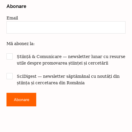
i
Abonare
v
a
Email
Mă abonez la:
Știință & Comunicare — newsletter lunar cu resurse
utile despre promovarea științei și cercetării
SciDigest — newsletter săptămânal cu noutăți din
știința și cercetarea din România