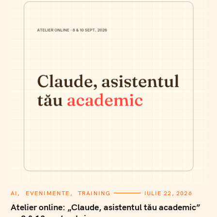
C
AI
EVENIMENTE
TRAINING
IULIE 22, 2026
A
T
Atelier online: „Claude, asistentul tău academic”
E