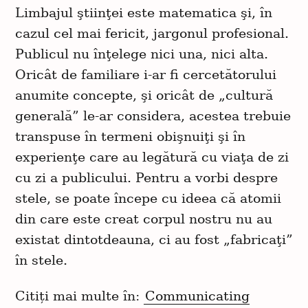
C
Limbajul ştiinţei este matematica şi, în
ă
cazul cel mai fericit, jargonul profesional.
u
Publicul nu înţelege nici una, nici alta.
t
a
Oricât de familiare i-ar fi cercetătorului
ț
anumite concepte, şi oricât de „cultură
i
generală” le-ar considera, acestea trebuie
:
transpuse în termeni obişnuiţi şi în
experienţe care au legătură cu viaţa de zi
cu zi a publicului. Pentru a vorbi despre
stele, se poate începe cu ideea că atomii
din care este creat corpul nostru nu au
existat dintotdeauna, ci au fost „fabricaţi”
în stele.
Citiți mai multe în:
Communicating