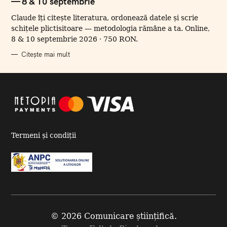
— 8 & 10 septembrie
G
O
R
Claude îți citește literatura, ordonează datele și scrie
I
I
schițele plictisitoare — metodologia rămâne a ta. Online,
8 & 10 septembrie 2026 · 750 RON.
Citește mai mult
Termeni și condiții
© 2026 Comunicare științifică.