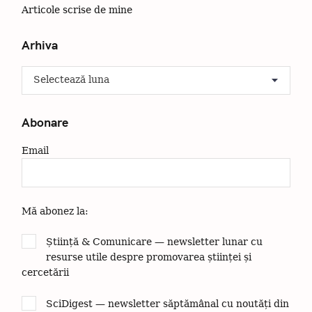
Articole scrise de mine
ă
u
Arhiva
t
a
A
ț
r
i
h
:
i
Abonare
v
a
Email
Mă abonez la:
Știință & Comunicare — newsletter lunar cu
resurse utile despre promovarea științei și
cercetării
SciDigest — newsletter săptămânal cu noutăți din