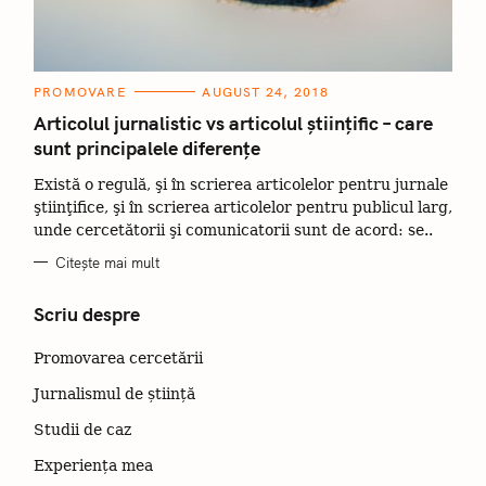
C
PROMOVARE
AUGUST 24, 2018
A
T
Articolul jurnalistic vs articolul ştiinţific – care
E
sunt principalele diferențe
G
O
R
Există o regulă, şi în scrierea articolelor pentru jurnale
I
I
ştiinţifice, şi în scrierea articolelor pentru publicul larg,
unde cercetătorii şi comunicatorii sunt de acord: se..
Citește mai mult
Scriu despre
Promovarea cercetării
Jurnalismul de știință
Studii de caz
Experiența mea
C