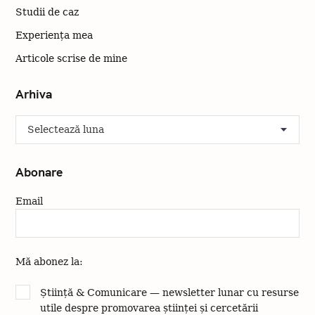
Studii de caz
Experiența mea
Articole scrise de mine
Arhiva
A
r
h
i
Abonare
v
a
Email
Mă abonez la:
Știință & Comunicare — newsletter lunar cu resurse
utile despre promovarea științei și cercetării