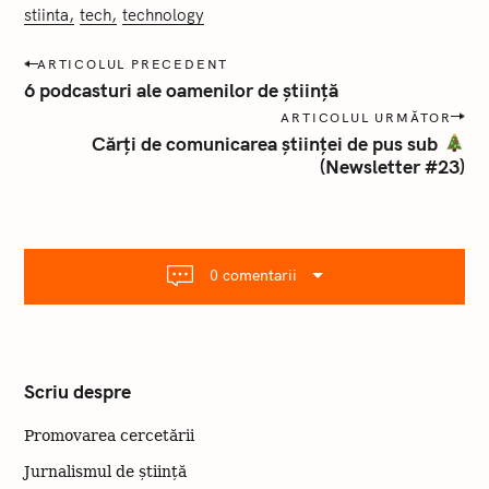
stiinta
tech
technology
P
ARTICOLUL PRECEDENT
o
6 podcasturi ale oamenilor de știință
s
ARTICOLUL URMĂTOR
t
Cărți de comunicarea științei de pus sub
a
(Newsletter #23)
n
a
v
i
g
a
0 comentarii
r
e
Scriu despre
Promovarea cercetării
Jurnalismul de știință