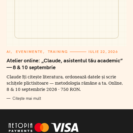
C
AI
EVENIMENTE
TRAINING
IULIE 22, 2026
A
T
Atelier online: „Claude, asistentul tău academic”
E
— 8 & 10 septembrie
G
O
R
Claude îți citește literatura, ordonează datele și scrie
I
I
schițele plictisitoare — metodologia rămâne a ta. Online,
8 & 10 septembrie 2026 · 750 RON.
Citește mai mult