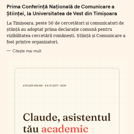
A
T
Prima Conferință Națională de Comunicare a
E
Științei, la Universitatea de Vest din Timișoara
G
O
R
La Timișoara, peste 50 de cercetători și comunicatori de
I
I
știință au adoptat prima declarație comună pentru
vizibilitatea cercetării românești. Știință și Comunicare a
fost printre organizatori.
Citește mai mult