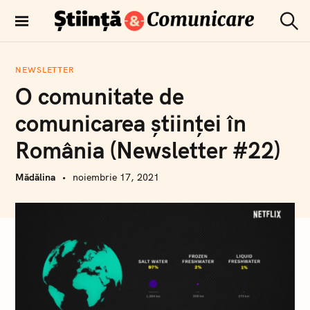
T
r
C
Comunicare
e
ă
științifică
u
c
t
NEWSLETTER
i
a
O comunitate de
r
l
e
a
comunicarea științei în
c
România (Newsletter #22)
o
n
Mădălina
noiembrie 17, 2021
ț
i
n
u
t