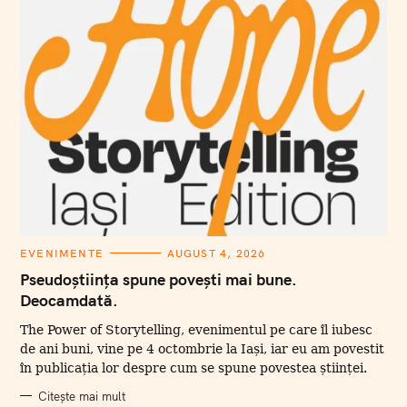
ț
i
:
C
EVENIMENTE
AUGUST 4, 2026
A
T
Pseudoștiința spune povești mai bune.
E
Deocamdată.
G
O
R
The Power of Storytelling, evenimentul pe care îl iubesc
I
I
de ani buni, vine pe 4 octombrie la Iași, iar eu am povestit
în publicația lor despre cum se spune povestea științei.
Citește mai mult