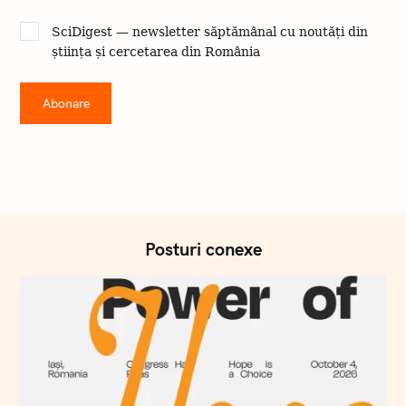
SciDigest — newsletter săptămânal cu noutăți din
știința și cercetarea din România
Posturi conexe
C
ă
u
t
a