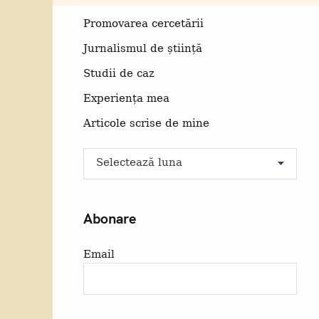
Promovarea cercetării
Jurnalismul de știință
Studii de caz
Experiența mea
Articole scrise de mine
A
Arhiva
r
h
i
Abonare
v
a
Email