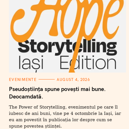
C
EVENIMENTE
AUGUST 4, 2026
A
T
Pseudoștiința spune povești mai bune.
E
Deocamdată.
G
O
R
The Power of Storytelling, evenimentul pe care îl
I
I
iubesc de ani buni, vine pe 4 octombrie la Iași, iar
eu am povestit în publicația lor despre cum se
spune povestea științei.