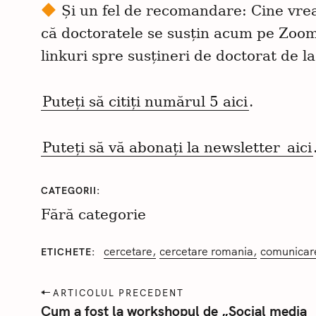
Și un fel de recomandare: Cine vrea
că doctoratele se susțin acum pe Zoom,
linkuri spre susțineri de doctorat de la
C
Puteți să citiți numărul 5 aici
.
ă
u
Puteți să vă abonați la newsletter
aici
t
a
ț
CATEGORII
i
Fără categorie
:
cercetare
cercetare romania
comunicare
ETICHETE
P
ARTICOLUL PRECEDENT
o
Cum a fost la workshopul de „Social media