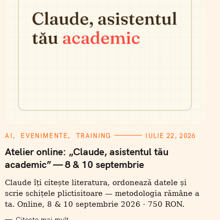
C
AI
EVENIMENTE
TRAINING
IULIE 22, 2026
A
T
Atelier online: „Claude, asistentul tău
E
academic” — 8 & 10 septembrie
G
O
R
Claude îți citește literatura, ordonează datele și
I
I
scrie schițele plictisitoare — metodologia rămâne a
ta. Online, 8 & 10 septembrie 2026 · 750 RON.
Citește mai mult