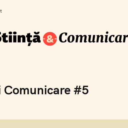
Cum se traduce știința pe înțelesul publicului
t
Blog
Newsletter
Training
Despre
Contact
Co
șt
și Comunicare #5