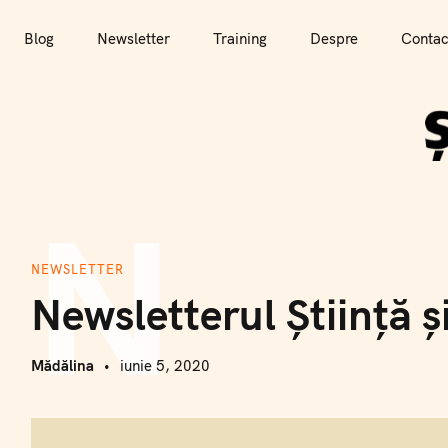
T
r
Blog
Newsletter
Training
Despre
Contac
e
c
i
l
a
N
c
o
n
NEWSLETTER
ț
Newsletterul Știință 
i
n
u
Mădălina
iunie 5, 2020
t