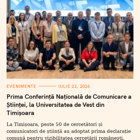
C
EVENIMENTE
IULIE 22, 2026
A
T
Prima Conferință Națională de Comunicare a
E
Științei, la Universitatea de Vest din
G
O
Timișoara
R
I
I
La Timișoara, peste 50 de cercetători și
comunicatori de știință au adoptat prima declarație
comună pentru vizibilitatea cercetării românești.