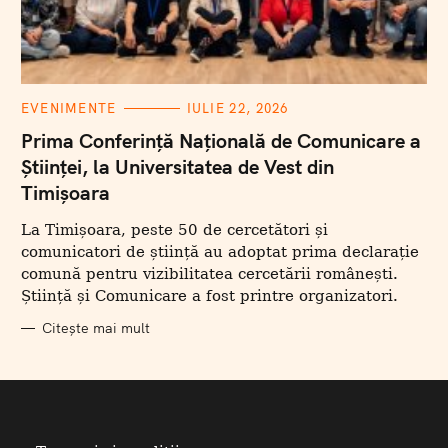
C
EVENIMENTE
IULIE 22, 2026
A
T
Prima Conferință Națională de Comunicare a
E
Științei, la Universitatea de Vest din
G
O
Timișoara
R
I
I
La Timișoara, peste 50 de cercetători și
comunicatori de știință au adoptat prima declarație
comună pentru vizibilitatea cercetării românești.
Știință și Comunicare a fost printre organizatori.
Citește mai mult