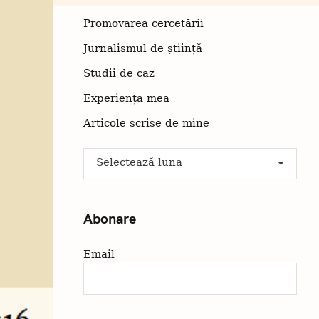
Promovarea cercetării
Jurnalismul de știință
Studii de caz
Experiența mea
Articole scrise de mine
A
Arhiva
r
h
i
Abonare
v
a
Email