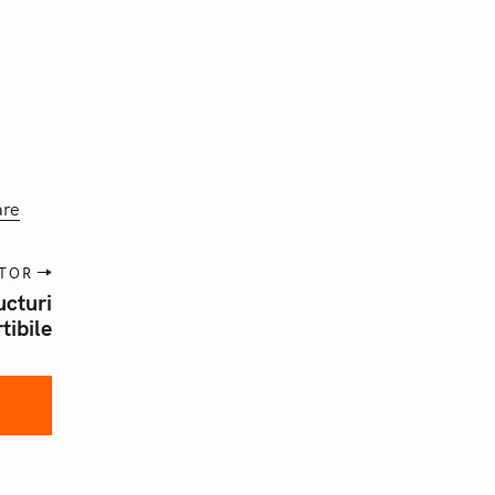
Apăsați Esc pentru a anula.
are
ĂTOR
ucturi
tibile