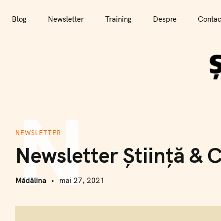
T
r
Blog
Newsletter
Training
Despre
Contac
e
c
i
l
a
N
c
o
n
NEWSLETTER
ț
Newsletter Știință &
i
n
u
Mădălina
mai 27, 2021
t