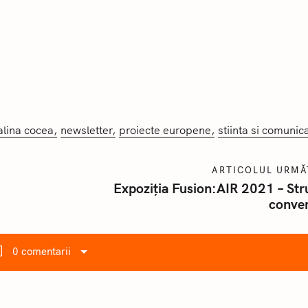
lina cocea
newsletter
proiecte europene
stiinta si comunic
ARTICOLUL URM
Expoziția Fusion:AIR 2021 – Str
conver
0 comentarii