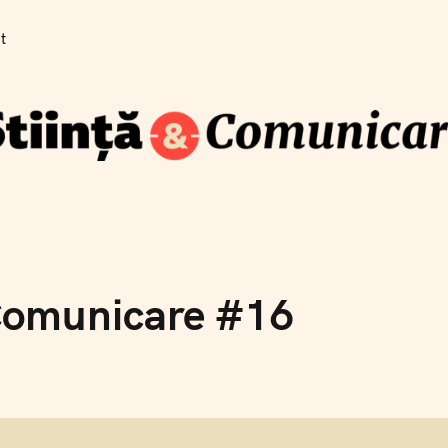
Cum se traduce știința pe înțelesul publicului
t
Blog
Newsletter
Training
Despre
Contact
Co
șt
 Comunicare #16