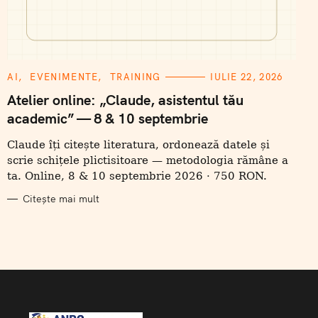
C
AI
EVENIMENTE
TRAINING
IULIE 22, 2026
A
T
Atelier online: „Claude, asistentul tău
E
academic” — 8 & 10 septembrie
G
O
R
Claude îți citește literatura, ordonează datele și
I
I
scrie schițele plictisitoare — metodologia rămâne a
ta. Online, 8 & 10 septembrie 2026 · 750 RON.
Citește mai mult