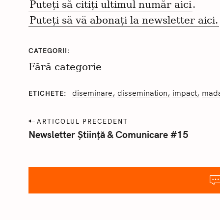
Puteți să citiți ultimul număr aici
.
Puteți să vă abonați la newsletter aici.
C
ă
u
CATEGORII
t
Fără categorie
a
ț
diseminare
dissemination
impact
mada
ETICHETE
i
:
P
ARTICOLUL PRECEDENT
o
Newsletter Știință & Comunicare #15
s
t
a
n
a
v
i