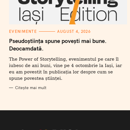
C
EVENIMENTE
AUGUST 4, 2026
A
T
Pseudoștiința spune povești mai bune.
E
Deocamdată.
G
O
R
The Power of Storytelling, evenimentul pe care îl
I
I
iubesc de ani buni, vine pe 4 octombrie la Iași, iar
eu am povestit în publicația lor despre cum se
spune povestea științei.
Citește mai mult