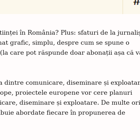
iinței în România? Plus: sfaturi de la jurnaliș
mat grafic, simplu, despre cum se spune o
 (la care pot răspunde doar abonații așa că v
ția dintre comunicare, diseminare și exploata
rope, proiectele europene vor cere planuri
icare, diseminare și exploatare. De multe ori
rebuie abordate fiecare în propunerea de