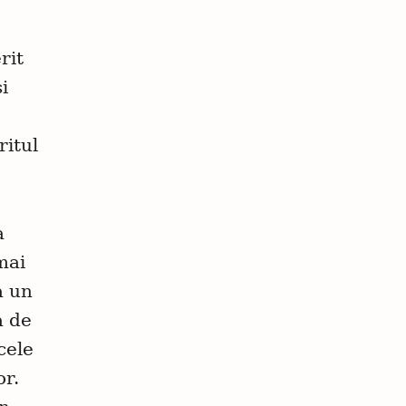
rit
i
ritul
a
mai
a un
a de
cele
or.