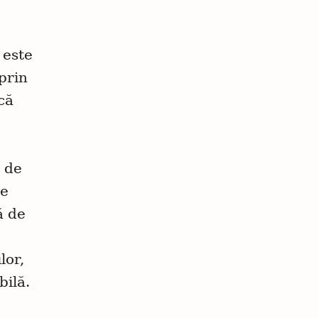
 este
prin
că
 de
te
ă de
lor,
bilă.