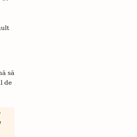
Apăsați Esc pentru a anula.
mult
nă să
l de
o
e