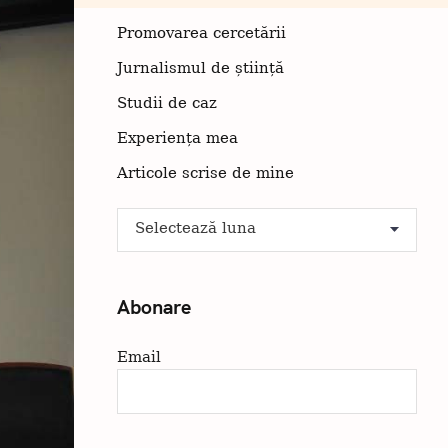
Promovarea cercetării
Jurnalismul de știință
Studii de caz
Experiența mea
Articole scrise de mine
A
Arhiva
r
h
i
Abonare
v
a
Email