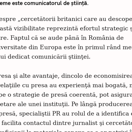
eme este comunicatorul de știință.
espre „cercetătorii britanici care au descope
tă vizibilitate reprezintă efortul strategic ș
re. Faptul că se aude până în România de
niversitate din Europa este în primul rând me
lui dedicat comunicării ştiinţei.
presa şi alte avantaje, dincolo de economisire
 relaţiile cu presa au experienţă mai bogată, 
pe o strategie de presă coerentă, pot asigur
rcetare ale unei instituţii. Pe lângă producere
esă, specialiştii PR au rolul de a identifica 
 facilita contactul dintre jurnalist şi cercetăt