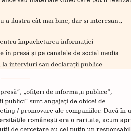
rafice sau materiale video care pot fi realiza
ru a ilustra cât mai bine, dar și interesant,
pentru împachetarea informației
e în presă și pe canalele de social media
 la interviuri sau declarații publice
presă”, „ofiţeri de informaţii publice”,
ii publici” sunt angajaţi de obicei de
ting / promovare ale companiilor. Dacă în 
ersităţile românești era o raritate, acum ap
tuții de cercetare au cel puțin un responsabi