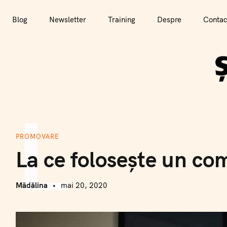
T
r
Blog
Newsletter
Training
Despre
Contac
e
c
i
l
a
L
c
o
n
PROMOVARE
ț
La ce folosește un co
i
n
u
Mădălina
mai 20, 2020
t