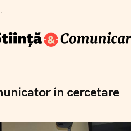
Cum se traduce știința pe înțelesul publicului
t
Blog
Newsletter
Training
Despre
Contact
Co
șt
municator în cercetare