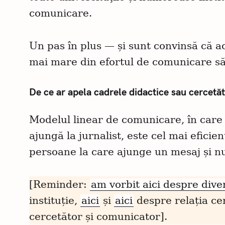
t
comunicare.
a
ț
Un pas în plus — și sunt convinsă că ac
i
mai mare din efortul de comunicare să 
:
De ce ar apela cadrele didactice sau cercetă
Modelul linear de comunicare, în care 
ajungă la jurnalist, este cel mai efici
persoane la care ajunge un mesaj și n
[Reminder:
am vorbit aici despre div
instituție,
aici
și
aici
despre relația cer
cercetător și comunicator].