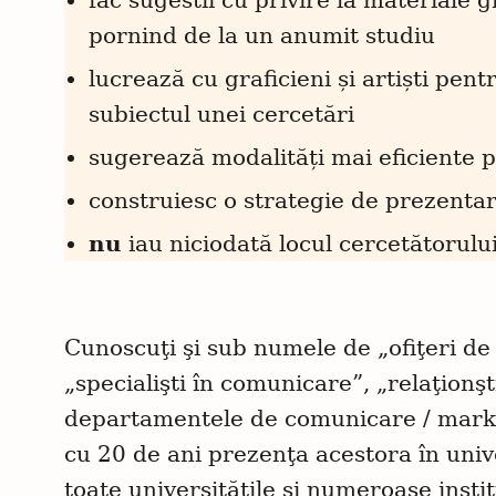
fac sugestii cu privire la materiale g
pornind de la un anumit studiu
lucrează cu graficieni și artiști pent
subiectul unei cercetări
sugerează modalități mai eficiente 
construiesc o strategie de prezentar
nu
iau niciodată locul cercetătorului
Cunoscuţi şi sub numele de „ofiţeri de 
„specialişti în comunicare”, „relaţionşt
departamentele de comunicare / marke
C
cu 20 de ani prezenţa acestora în univ
ă
u
toate universităţile și numeroase insti