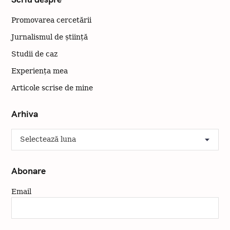
Promovarea cercetării
Jurnalismul de știință
Studii de caz
Experiența mea
C
Articole scrise de mine
ă
u
Arhiva
t
a
A
ț
r
h
i
i
Abonare
:
v
a
Email