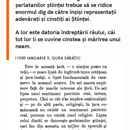
șarlatanilor științei trebue să se ridice
enormul dig de către înșiși reprezentații
adevărați și cinstiți ai Științei.
A lor este datoria îndreptării răului, căi
tot lor li se cuvine cinstea și mărirea unui
neam.
(1909 IANUARIE 9, GURA SĂRĂȚII)