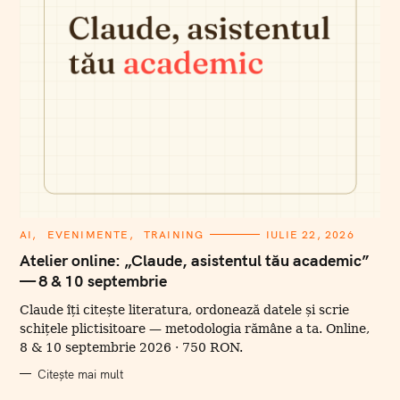
C
AI
EVENIMENTE
TRAINING
IULIE 22, 2026
A
T
Atelier online: „Claude, asistentul tău academic”
E
— 8 & 10 septembrie
G
O
R
Claude îți citește literatura, ordonează datele și scrie
I
I
schițele plictisitoare — metodologia rămâne a ta. Online,
8 & 10 septembrie 2026 · 750 RON.
Citește mai mult