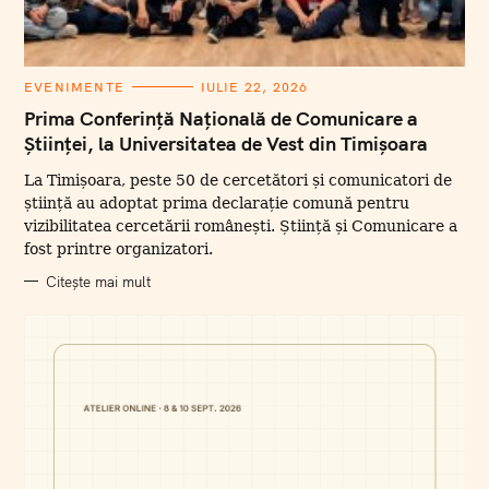
C
EVENIMENTE
IULIE 22, 2026
A
T
Prima Conferință Națională de Comunicare a
E
Științei, la Universitatea de Vest din Timișoara
G
O
R
La Timișoara, peste 50 de cercetători și comunicatori de
I
I
știință au adoptat prima declarație comună pentru
vizibilitatea cercetării românești. Știință și Comunicare a
fost printre organizatori.
Citește mai mult