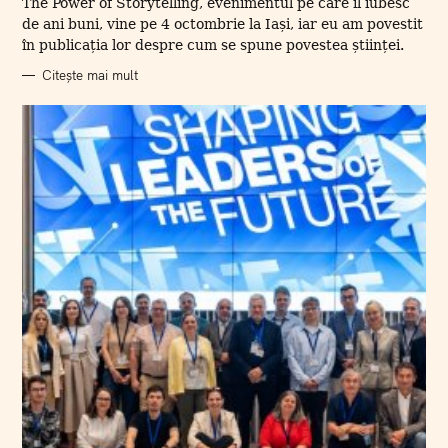
The Power of Storytelling, evenimentul pe care îl iubesc
I
I
de ani buni, vine pe 4 octombrie la Iași, iar eu am povestit
în publicația lor despre cum se spune povestea științei.
Citește mai mult