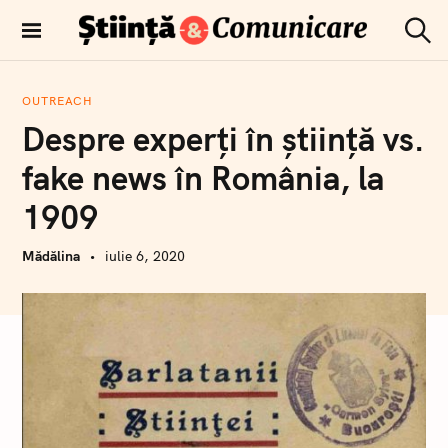
T
r
C
Comunicare
e
ă
științifică
u
c
t
OUTREACH
i
a
Despre experți în știință vs.
r
l
e
a
fake news în România, la
c
1909
o
n
Mădălina
iulie 6, 2020
ț
i
n
u
t