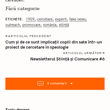
CATEGORII
Fără categorie
1909
cercetare
experti
fake news
ETICHETE
outreach
promovare
românia
știință
P
ARTICOLUL PRECEDENT
o
Cum și de ce sunt implicații copiii din sate într-un
s
proiect de cercetare în speologie
t
ARTICOLUL URMĂTOR
a
Newsletterul Știință și Comunicare #6
n
a
v
i
g
a
0 comentarii
r
e
Scriu despre