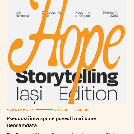
C
EVENIMENTE
AUGUST 4, 2026
A
T
Pseudoștiința spune povești mai bune.
E
Deocamdată.
G
O
R