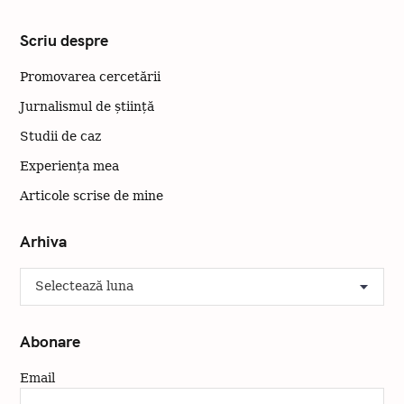
e
Scriu despre
Promovarea cercetării
Jurnalismul de știință
Studii de caz
Experiența mea
Articole scrise de mine
Arhiva
A
r
h
i
Abonare
v
a
Email