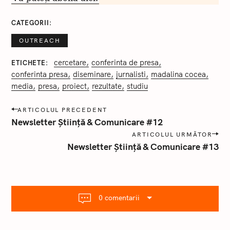
CATEGORII
OUTREACH
cercetare
conferinta de presa
ETICHETE
conferinta presa
diseminare
jurnalisti
madalina cocea
media
presa
proiect
rezultate
studiu
P
ARTICOLUL PRECEDENT
o
Newsletter Știință & Comunicare #12
s
ARTICOLUL URMĂTOR
t
Newsletter Știință & Comunicare #13
a
n
a
v
i
g
0 comentarii
a
r