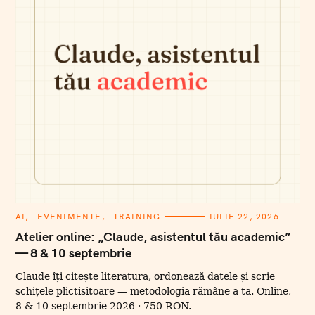
C
AI
EVENIMENTE
TRAINING
IULIE 22, 2026
A
T
Atelier online: „Claude, asistentul tău academic”
E
— 8 & 10 septembrie
G
O
R
Claude îți citește literatura, ordonează datele și scrie
I
I
schițele plictisitoare — metodologia rămâne a ta. Online,
8 & 10 septembrie 2026 · 750 RON.