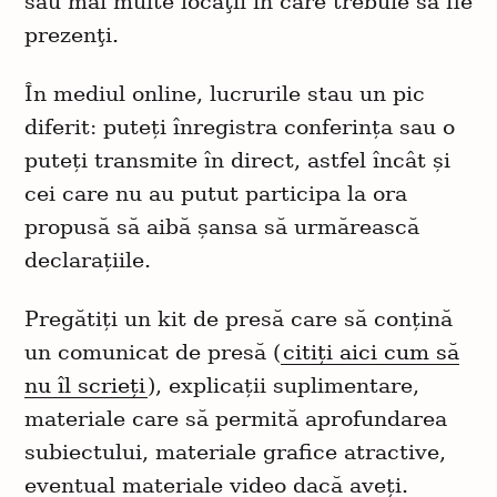
sau mai multe locaţii în care trebuie să fie
prezenţi.
În mediul online, lucrurile stau un pic
diferit: puteți înregistra conferința sau o
puteți transmite în direct, astfel încât și
cei care nu au putut participa la ora
propusă să aibă șansa să urmărească
declarațiile.
Pregătiți un kit de presă care să conțină
un comunicat de presă (
citiți aici cum să
nu îl scrieți
), explicații suplimentare,
materiale care să permită aprofundarea
subiectului, materiale grafice atractive,
eventual materiale video dacă aveți.