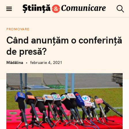
T
r
C
Comunicare
e
ă
științifică
u
c
t
PROMOVARE
i
a
Când anunțăm o conferință
r
l
e
a
de presă?
c
o
Mădălina
februarie 4, 2021
n
ț
i
n
u
t