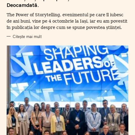
E
Deocamdată.
G
O
R
The Power of Storytelling, evenimentul pe care îl iubesc
I
I
de ani buni, vine pe 4 octombrie la Iași, iar eu am povestit
în publicația lor despre cum se spune povestea științei.
Citește mai mult