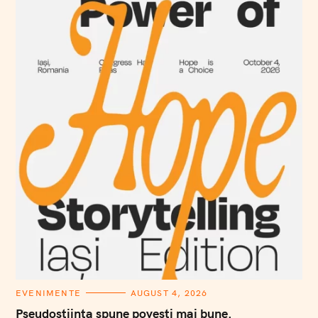
C
EVENIMENTE
AUGUST 4, 2026
A
T
Pseudoștiința spune povești mai bune.