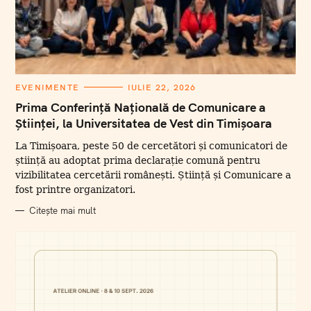
C
EVENIMENTE
IULIE 22, 2026
A
T
Prima Conferință Națională de Comunicare a
E
Științei, la Universitatea de Vest din Timișoara
G
O
R
La Timișoara, peste 50 de cercetători și comunicatori de
I
I
știință au adoptat prima declarație comună pentru
vizibilitatea cercetării românești. Știință și Comunicare a
fost printre organizatori.
Citește mai mult