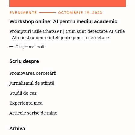
C
EVENIMENTE
OCTOMBRIE 19, 2023
A
T
Workshop online: AI pentru mediul academic
E
G
Prompturi utile ChatGPT | Cum sunt detectate AI-urile
O
R
| Alte instrumente inteligente pentru cercetare
I
I
Citește mai mult
Scriu despre
Promovarea cercetării
Jurnalismul de știință
Studii de caz
Experiența mea
Articole scrise de mine
Arhiva