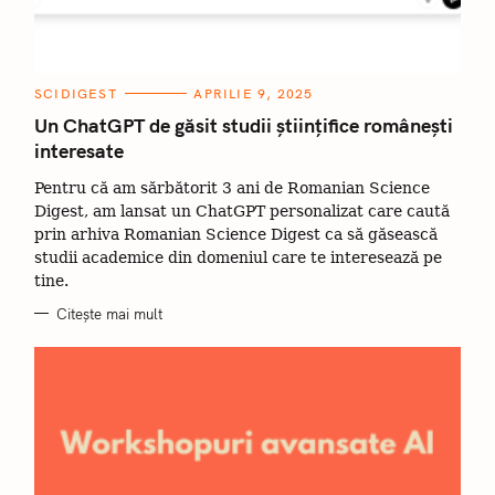
C
SCIDIGEST
APRILIE 9, 2025
A
T
Un ChatGPT de găsit studii științifice românești
E
interesate
G
O
R
Pentru că am sărbătorit 3 ani de Romanian Science
I
I
Digest, am lansat un ChatGPT personalizat care caută
prin arhiva Romanian Science Digest ca să găsească
studii academice din domeniul care te interesează pe
tine.
Citește mai mult