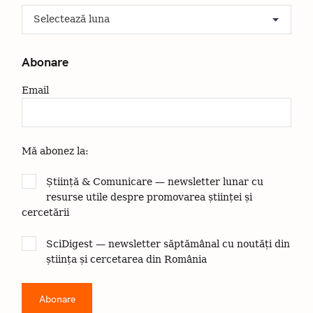
A
r
h
i
Abonare
v
a
Email
Mă abonez la:
Știință & Comunicare — newsletter lunar cu
resurse utile despre promovarea științei și
cercetării
SciDigest — newsletter săptămânal cu noutăți din
știința și cercetarea din România