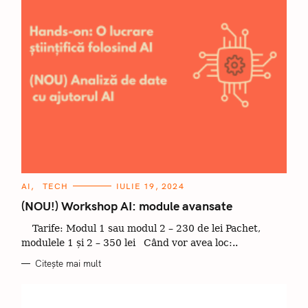
C
AI
TECH
IULIE 19, 2024
A
T
(NOU!) Workshop AI: module avansate
E
G
Tarife: Modul 1 sau modul 2 – 230 de lei Pachet,
O
R
modulele 1 și 2 – 350 lei Când vor avea loc:..
I
I
Citește mai mult