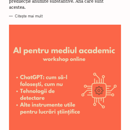
predilecție anumite substantive. Află care sunt
I
t
I
acestea.
a
Citește mai mult
ț
i
: