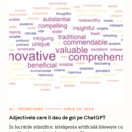
C
AI
PROMOVARE
IUNIE 25, 2024
A
C
T
Adjectivele care îl dau de gol pe ChatGPT
E
ă
G
În lucrările științifice, inteligența artificială folosește cu
O
u
R