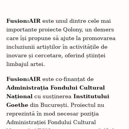
Fusion:AIR
este unul dintre cele mai
importante proiecte Qolony, un demers
care își propune să ajute la promovarea
incluziunii artiștilor în activitățile de
inovare și cercetare, oferind științei
limbajul artei.
C
Fusion:AIR
este co-finanțat de
ă
Administrația Fondului Cultural
u
t
Național
cu susținerea
Institutului
a
Goethe
din București. Proiectul nu
ț
reprezintă în mod necesar poziţia
i
Administrației Fondului Cultural
: