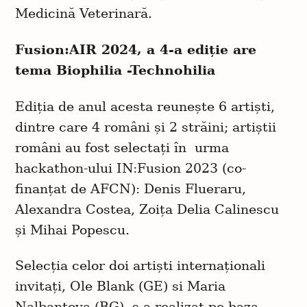
Medicină Veterinară.
Fusion:AIR 2024, a 4-a ediție
are
tema Biophilia -Technohilia
Ediția de anul acesta reunește 6 artiști,
dintre care 4 români și 2 străini; artiștii
români au fost selectați în urma
hackathon-ului IN:Fusion 2023 (co-
finanțat de AFCN): Denis Flueraru,
Alexandra Costea, Zoița Delia Calinescu
și Mihai Popescu.
Selecția celor doi artiști internaționali
invitați, Ole Blank (GE) si Maria
Nalbantova (BG), s-a realizat pe baza