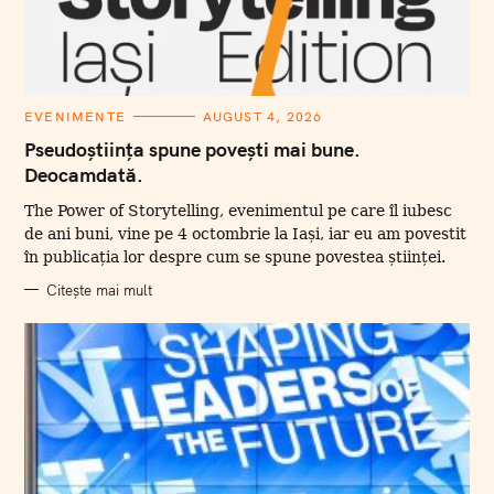
C
EVENIMENTE
AUGUST 4, 2026
A
T
Pseudoștiința spune povești mai bune.
E
Deocamdată.
G
O
R
The Power of Storytelling, evenimentul pe care îl iubesc
I
I
de ani buni, vine pe 4 octombrie la Iași, iar eu am povestit
în publicația lor despre cum se spune povestea științei.
Citește mai mult