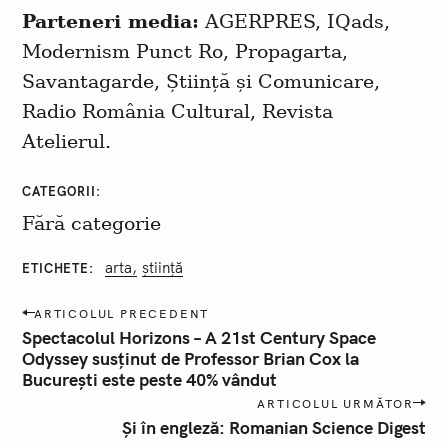
Parteneri media:
AGERPRES, IQads,
Modernism Punct Ro, Propagarta,
Savantagarde, Știință și Comunicare,
Radio România Cultural, Revista
Atelierul.
CATEGORII
Fără categorie
arta
știință
ETICHETE
P
ARTICOLUL PRECEDENT
o
Spectacolul Horizons – A 21st Century Space
s
Odyssey susținut de Professor Brian Cox la
t
București este peste 40% vândut
a
n
ARTICOLUL URMĂTOR
a
Și în engleză: Romanian Science Digest