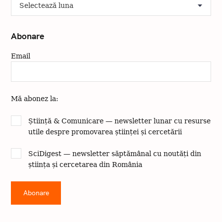
A
r
h
i
Abonare
v
a
Email
Mă abonez la:
Știință & Comunicare — newsletter lunar cu resurse
utile despre promovarea științei și cercetării
SciDigest — newsletter săptămânal cu noutăți din
știința și cercetarea din România