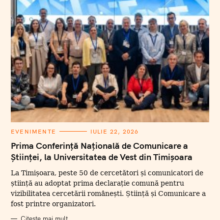
C
EVENIMENTE
IULIE 22, 2026
A
T
Prima Conferință Națională de Comunicare a
E
Științei, la Universitatea de Vest din Timișoara
G
O
R
La Timișoara, peste 50 de cercetători și comunicatori de
I
I
știință au adoptat prima declarație comună pentru
vizibilitatea cercetării românești. Știință și Comunicare a
fost printre organizatori.
Citește mai mult