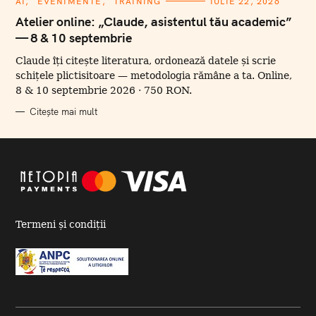
C
AI
EVENIMENTE
TRAINING
IULIE 22, 2026
A
T
Atelier online: „Claude, asistentul tău academic”
E
— 8 & 10 septembrie
G
O
R
Claude îți citește literatura, ordonează datele și scrie
I
I
schițele plictisitoare — metodologia rămâne a ta. Online,
8 & 10 septembrie 2026 · 750 RON.
Citește mai mult
Termeni și condiții