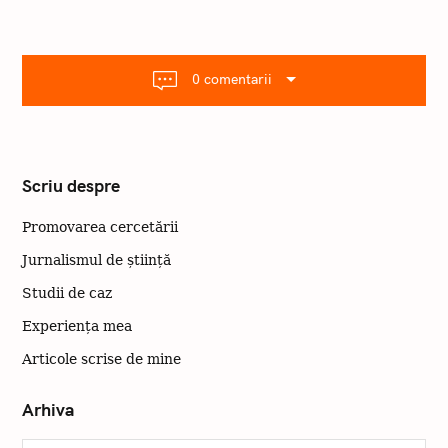
v
i
g
a
r
0 comentarii
e
Scriu despre
Promovarea cercetării
Jurnalismul de știință
Studii de caz
Experiența mea
Articole scrise de mine
Arhiva