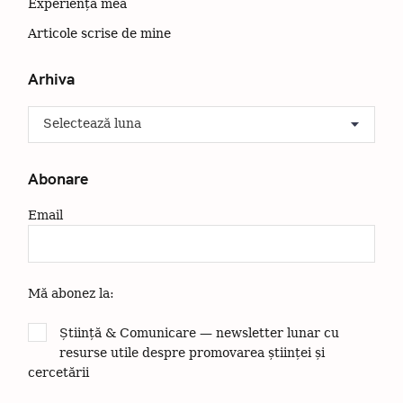
C
Experiența mea
ă
Articole scrise de mine
u
t
Arhiva
a
ț
A
r
i
h
:
i
Abonare
v
a
Email
Mă abonez la:
Știință & Comunicare — newsletter lunar cu
resurse utile despre promovarea științei și
cercetării