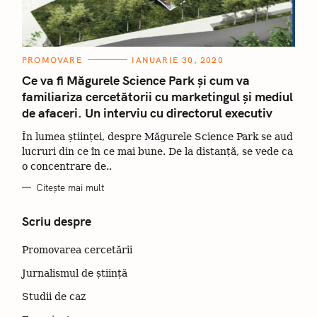
C
PROMOVARE
IANUARIE 30, 2020
A
T
Ce va fi Măgurele Science Park și cum va
E
familiariza cercetătorii cu marketingul și mediul
G
O
de afaceri. Un interviu cu directorul executiv
R
I
I
În lumea științei, despre Măgurele Science Park se aud
lucruri din ce în ce mai bune. De la distanță, se vede ca
o concentrare de..
Citește mai mult
Scriu despre
Promovarea cercetării
Jurnalismul de știință
Studii de caz