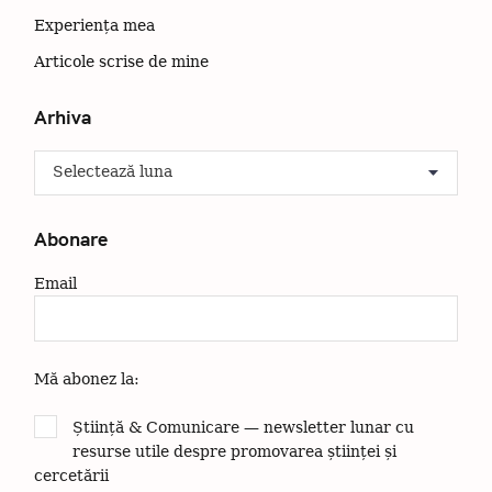
C
Experiența mea
ă
Articole scrise de mine
u
t
Arhiva
a
ț
A
i
r
:
h
i
Abonare
v
a
Email
Mă abonez la:
Știință & Comunicare — newsletter lunar cu
resurse utile despre promovarea științei și
cercetării