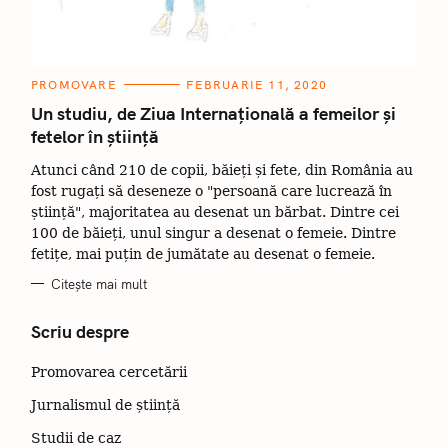
C
PROMOVARE
FEBRUARIE 11, 2020
A
T
Un studiu, de Ziua Internațională a femeilor și
E
fetelor în știință
G
O
R
Atunci când 210 de copii, băieți și fete, din România au
I
I
fost rugați să deseneze o "persoană care lucrează în
știință", majoritatea au desenat un bărbat. Dintre cei
100 de băieți, unul singur a desenat o femeie. Dintre
fetițe, mai puțin de jumătate au desenat o femeie.
Citește mai mult
Scriu despre
Promovarea cercetării
Jurnalismul de știință
Studii de caz