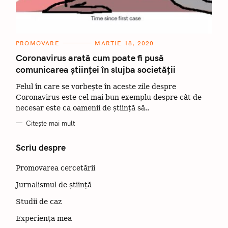
C
PROMOVARE
MARTIE 18, 2020
A
T
Coronavirus arată cum poate fi pusă
E
comunicarea științei în slujba societății
G
O
R
Felul în care se vorbește în aceste zile despre
I
I
Coronavirus este cel mai bun exemplu despre cât de
necesar este ca oamenii de știință să..
Citește mai mult
Scriu despre
Promovarea cercetării
Jurnalismul de știință
Studii de caz
Experiența mea
C