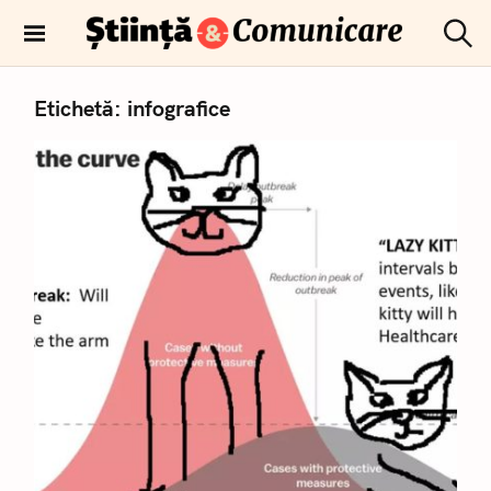
T
r
C
Comunicare
e
ă
științifică
u
c
Etichetă:
infografice
t
i
a
r
l
e
a
c
o
n
ț
i
n
u
t