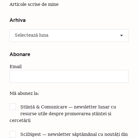
Articole scrise de mine
ă
u
Arhiva
t
a
A
ț
r
i
h
:
i
Abonare
v
a
Email
Mă abonez la:
Știință & Comunicare — newsletter lunar cu
resurse utile despre promovarea științei și
cercetării
SciDigest — newsletter săptămânal cu noutăți din