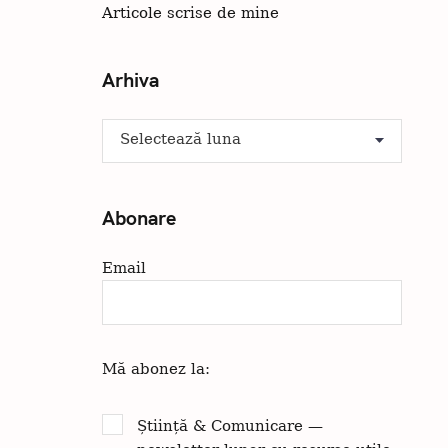
Articole scrise de mine
Arhiva
A
r
h
i
Abonare
v
a
Email
Apăsați Esc pentru a anula.
Mă abonez la:
Știință & Comunicare —