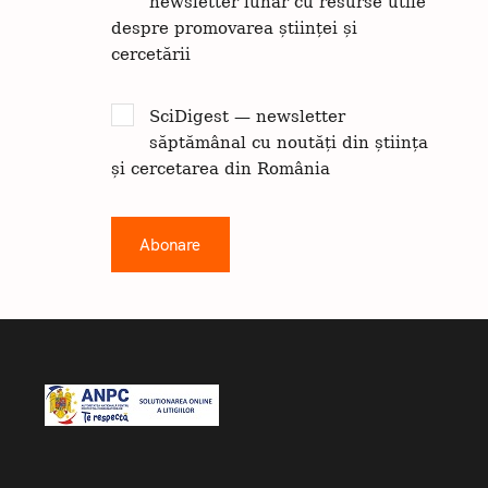
newsletter lunar cu resurse utile
despre promovarea științei și
cercetării
SciDigest — newsletter
săptămânal cu noutăți din știința
și cercetarea din România