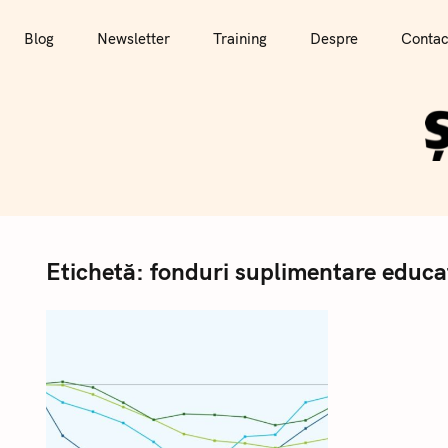
T
r
Blog
Newsletter
Training
Despre
Contac
e
c
i
l
a
c
o
n
Etichetă:
fonduri suplimentare educa
ț
i
n
u
t