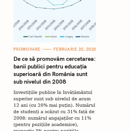
C
PROMOVARE
FEBRUARIE 25, 2020
A
T
De ce să promovăm cercetarea:
E
banii publici pentru educația
C
G
O
superioară din România sunt
ă
R
I
sub nivelul din 2008
u
I
t
Investițiile publice în învățământul
a
superior sunt sub nivelul de acum
ț
12 ani (cu 20% mai puțin). Numărul
de studenți a scăzut cu 31% față de
i
2008: numărul angajaților cu 11%
:
(pentru pozițiile academice),