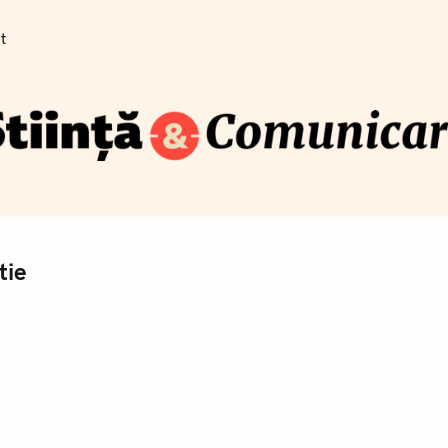
Cum se traduce știința pe înțelesul publicului
t
Blog
Newsletter
Training
Despre
Contact
Co
șt
tie