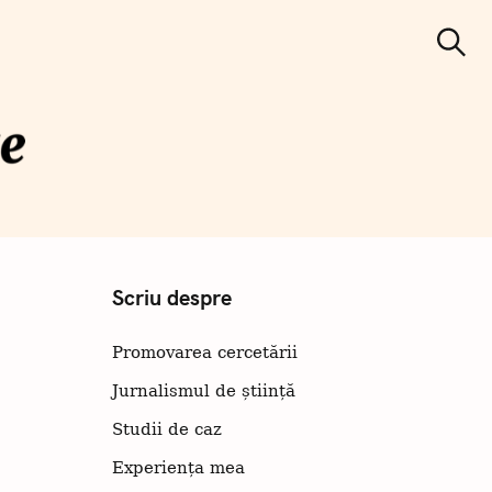
C
ă
Căutare
u
t
a
r
e
municare
iințifică
Scriu despre
Promovarea cercetării
Jurnalismul de știință
Studii de caz
Experiența mea