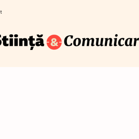
Cum se traduce știința pe înțelesul publicului
t
Blog
Newsletter
Training
Despre
Contact
Co
șt