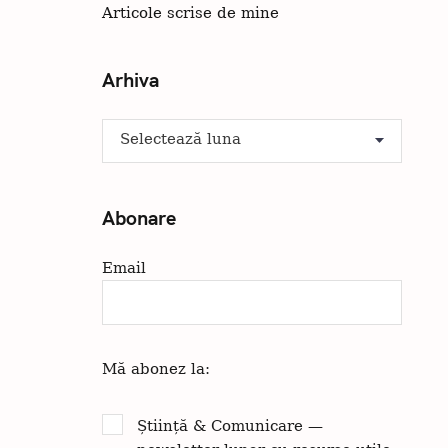
Articole scrise de mine
Arhiva
A
r
h
i
Abonare
v
a
Email
Apăsați Esc pentru a anula.
Mă abonez la:
Știință & Comunicare —