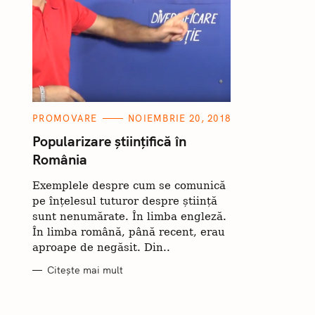
C
PROMOVARE
NOIEMBRIE 20, 2018
A
T
Popularizare științifică în
E
România
C
G
O
ă
R
Exemplele despre cum se comunică
I
u
I
pe înțelesul tuturor despre știință
t
sunt nenumărate. În limba engleză.
În limba română, până recent, erau
a
aproape de negăsit. Din..
ț
Citește mai mult
i
: