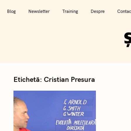
T
r
Blog
Newsletter
Training
Despre
Contac
e
c
i
l
a
c
o
n
Etichetă:
Cristian Presura
ț
i
n
u
t