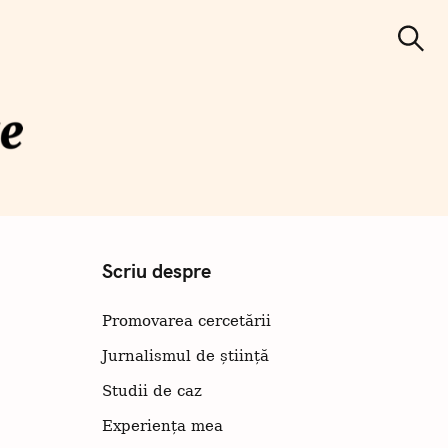
C
ă
Căutare
u
t
a
r
e
municare
iințifică
Scriu despre
Promovarea cercetării
Jurnalismul de știință
Studii de caz
Experiența mea