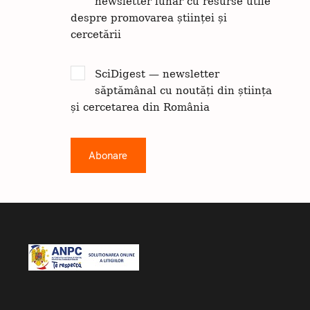
newsletter lunar cu resurse utile
despre promovarea științei și
cercetării
SciDigest — newsletter
săptămânal cu noutăți din știința
și cercetarea din România