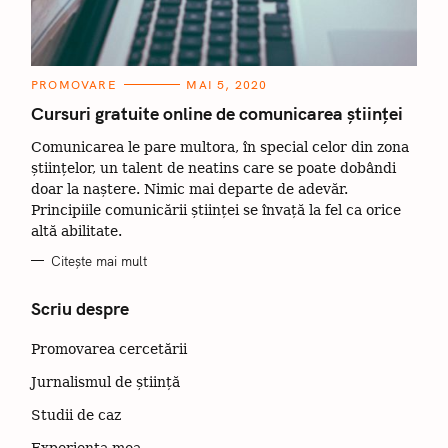
C
PROMOVARE
MAI 5, 2020
A
T
Cursuri gratuite online de comunicarea științei
E
G
Comunicarea le pare multora, în special celor din zona
O
R
științelor, un talent de neatins care se poate dobândi
I
I
doar la naștere. Nimic mai departe de adevăr.
Principiile comunicării științei se învață la fel ca orice
altă abilitate.
Citește mai mult
Scriu despre
Promovarea cercetării
Jurnalismul de știință
Studii de caz