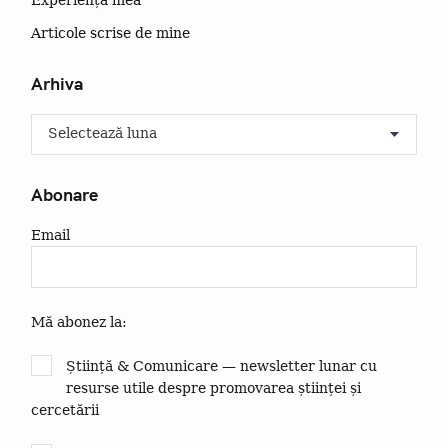
C
Experiența mea
ă
Articole scrise de mine
u
t
Arhiva
a
A
ț
r
i
h
:
i
Abonare
v
a
Email
Mă abonez la:
Știință & Comunicare — newsletter lunar cu
resurse utile despre promovarea științei și
cercetării