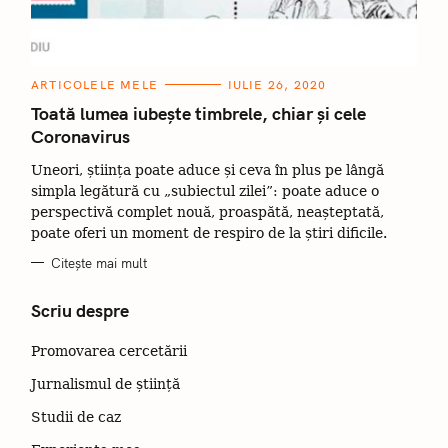
C
ARTICOLELE MELE
IULIE 26, 2020
A
T
Toată lumea iubește timbrele, chiar și cele
E
Coronavirus
G
O
R
Uneori, știința poate aduce și ceva în plus pe lângă
I
I
simpla legătură cu „subiectul zilei”: poate aduce o
perspectivă complet nouă, proaspătă, neașteptată,
poate oferi un moment de respiro de la știri dificile.
Citește mai mult
Scriu despre
Promovarea cercetării
Jurnalismul de știință
Studii de caz