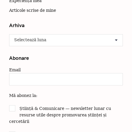
C
Experiența mea
ă
Articole scrise de mine
u
t
Arhiva
a
ț
A
r
i
h
:
i
Abonare
v
a
Email
Mă abonez la:
Știință & Comunicare — newsletter lunar cu
resurse utile despre promovarea științei și
cercetării