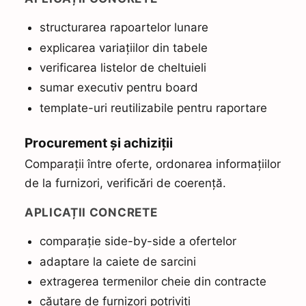
t
structurarea rapoartelor lunare
a
ț
explicarea variațiilor din tabele
i
verificarea listelor de cheltuieli
:
sumar executiv pentru board
template-uri reutilizabile pentru raportare
Procurement și achiziții
Comparații între oferte, ordonarea informațiilor
de la furnizori, verificări de coerență.
APLICAȚII CONCRETE
comparație side-by-side a ofertelor
adaptare la caiete de sarcini
extragerea termenilor cheie din contracte
căutare de furnizori potriviți