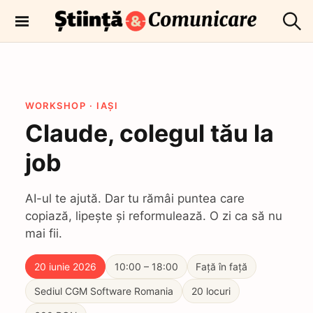
T
r
C
Comunicare
e
ă
științifică
u
c
t
i
a
r
l
e
WORKSHOP · IAȘI
a
Claude, colegul tău la
c
o
job
n
ț
AI-ul te ajută. Dar tu rămâi puntea care
i
copiază, lipește și reformulează. O zi ca să nu
n
mai fii.
u
t
20 iunie 2026
10:00 – 18:00
Față în față
Sediul CGM Software Romania
20 locuri